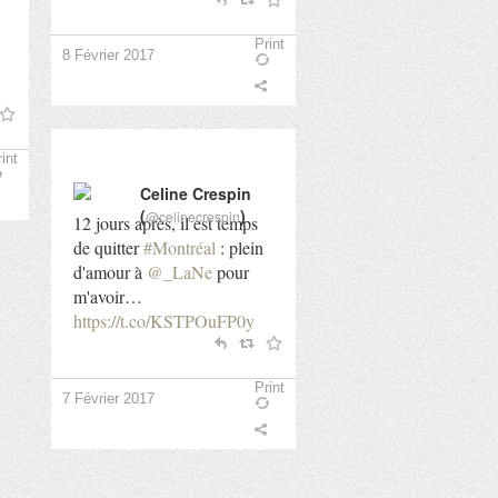
Print
8 Février 2017
int
Celine Crespin
(
)
@celinecrespin
12 jours après, il est temps
de quitter
#Montréal
: plein
d'amour à
@_LaNe
pour
m'avoir…
https://t.co/KSTPOuFP0y
Print
7 Février 2017