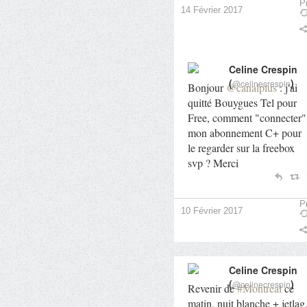
Pr
6
14 Février 2017
8
9
6
9
Celine Crespin
0
Celine Crespin
7
8
9
1
1
1
1
1
1
1
1
>
(
)
@celinecrespin
(
)
Bonjour
@canalplus
: j'ai
@celinecrespin
12 jours après, il est temps
0
0
0
0
1
2
3
4
5
6
7
>
quitté Bouygues Tel pour
de quitter
#Montréal
: plein
0
0
0
0
0
0
0
0
0
0
0
>
Free, comment "connecter"
0
0
0
0
0
0
0
0
d'amour à
@_LaNe
pour
mon abonnement C+ pour
m'avoir…
le regarder sur la freebox
https://t.co/KSTPOuFP0y
svp ? Merci
Pr
7 Février 2017
Pr
10 Février 2017
Celine Crespin
(
)
@celinecrespin
Revenir de
#Montreal
ce
matin, nuit blanche + jetlag