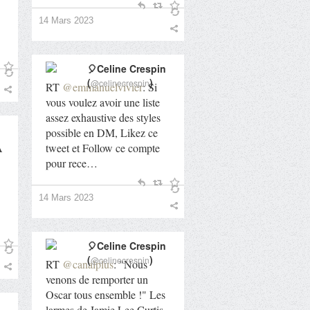
14 Mars 2023
🎈Celine Crespin
(
)
@celinecrespin
RT
@emmanuelvivier
: Si
vous voulez avoir une liste
assez exhaustive des styles
possible en DM, Likez ce
A
tweet et Follow ce compte
pour rece…
14 Mars 2023
🎈Celine Crespin
(
)
@celinecrespin
RT
@canalplus
: "Nous
venons de remporter un
Oscar tous ensemble !" Les
larmes de Jamie Lee Curtis,