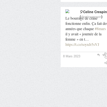
🎈Celine Crespin
(
)
@celinecrespin
Le bourrage de crâne
fonctionne enfin. Ça fait de
années que chaque
#8mars
il y avait « journée de la
femme » en t…
https://t.co/soynJr5sVJ
Pr
8 Mars 2023