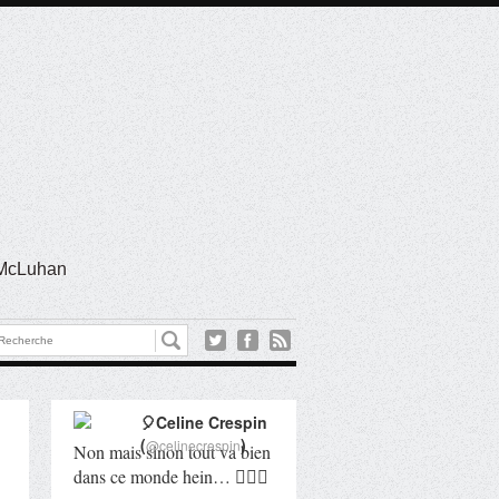
l McLuhan
🎈Celine Crespin
(
)
@celinecrespin
Non mais sinon tout va bien
dans ce monde hein… 🤦🏻‍♀️