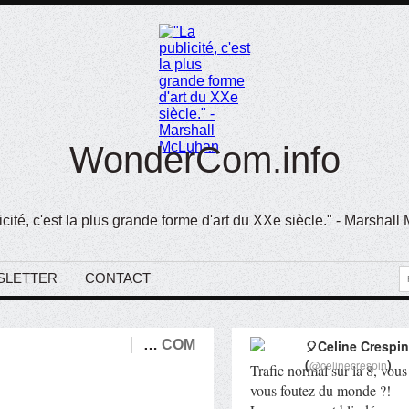
WonderCom.info
icité, c'est la plus grande forme d'art du XXe siècle." - Marshal
SLETTER
CONTACT
…
COM
🎈Celine Crespin
(
)
@celinecrespin
Trafic normal sur la 8, vous
vous foutez du monde ?!