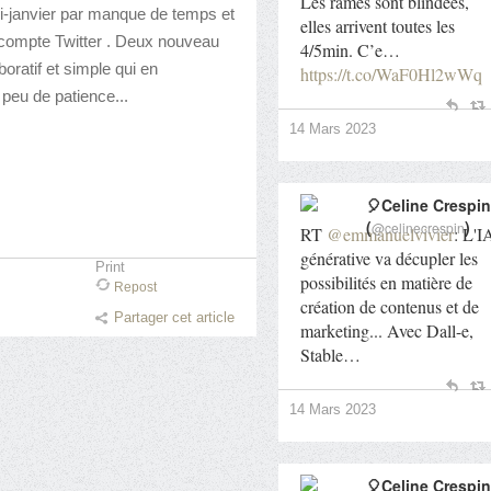
Les rames sont blindées,
mi-janvier par manque de temps et
elles arrivent toutes les
 compte Twitter . Deux nouveau
4/5min. C’e…
boratif et simple qui en
https://t.co/WaF0Hl2wWq
 peu de patience...
14 Mars 2023
🎈Celine Crespin
(
)
@celinecrespin
RT
@emmanuelvivier
: L'I
générative va décupler les
Print
possibilités en matière de
Repost
création de contenus et de
Partager cet article
marketing... Avec Dall-e,
Stable…
14 Mars 2023
🎈Celine Crespin