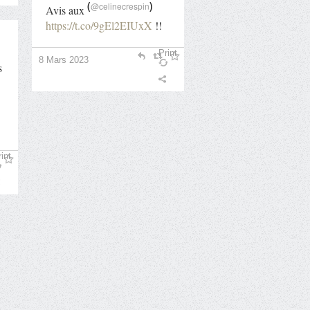
(
)
@celinecrespin
Avis aux
https://t.co/9gEl2EIUxX
!!
Print
8 Mars 2023
s
int