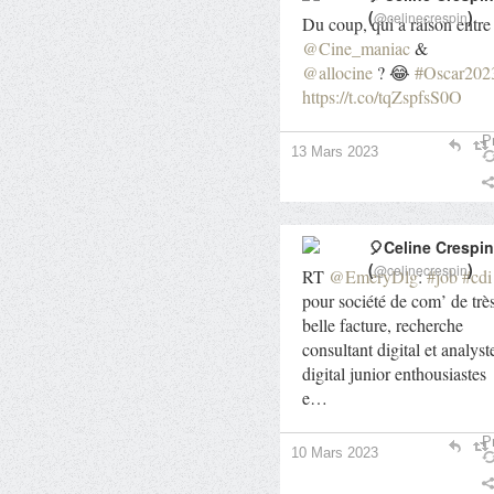
(
)
@celinecrespin
Du coup, qui a raison entre
@Cine_maniac
&
@allocine
? 😂
#Oscar202
https://t.co/tqZspfsS0O
Pr
13 Mars 2023
🎈Celine Crespin
(
)
@celinecrespin
RT
@EmeryDlg
:
#job
#cdi
pour société de com’ de trè
belle facture, recherche
consultant digital et analyst
digital junior enthousiastes
e…
Pr
10 Mars 2023