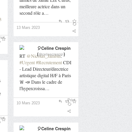
meilleure actrice dans un
second rôle a…
3
13 Mars 2023
int
🎈Celine Crespin
(
)
@celinecrespin
RT
@Nicolas_Jambin
:
#Urgent
#Recrutement
CDI
- Lead Directeur/directrice
artistique digital H/F à Paris
s
🚨 📣 Dans le cadre de
l'hypercroissa…
e
Print
10 Mars 2023
int
🎈Celine Crespin