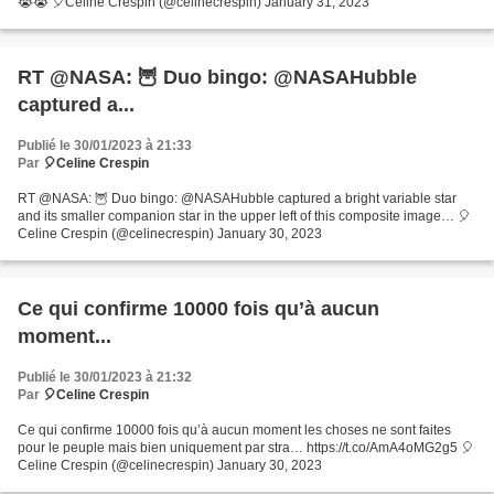
😭😭 🎈Celine Crespin (@celinecrespin) January 31, 2023
RT @NASA: 🦉 Duo bingo: @NASAHubble
captured a...
Publié le 30/01/2023 à 21:33
Par
🎈Celine Crespin
RT @NASA: 🦉 Duo bingo: @NASAHubble captured a bright variable star
and its smaller companion star in the upper left of this composite image… 🎈
Celine Crespin (@celinecrespin) January 30, 2023
Ce qui confirme 10000 fois qu’à aucun
moment...
Publié le 30/01/2023 à 21:32
Par
🎈Celine Crespin
Ce qui confirme 10000 fois qu’à aucun moment les choses ne sont faites
pour le peuple mais bien uniquement par stra… https://t.co/AmA4oMG2g5 🎈
Celine Crespin (@celinecrespin) January 30, 2023