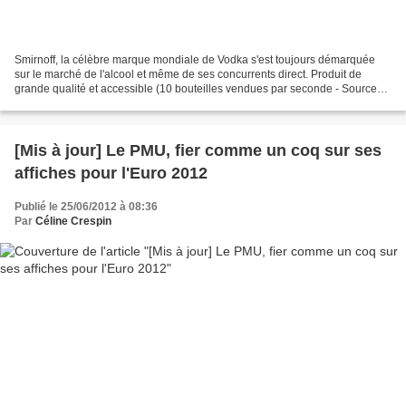
Smirnoff, la célèbre marque mondiale de Vodka s'est toujours démarquée
sur le marché de l'alcool et même de ses concurrents direct. Produit de
grande qualité et accessible (10 bouteilles vendues par seconde - Source
IWRS 2009) dans 130 pays, Smirnoff...
[Mis à jour] Le PMU, fier comme un coq sur ses
affiches pour l'Euro 2012
Publié le 25/06/2012 à 08:36
Par
Céline Crespin