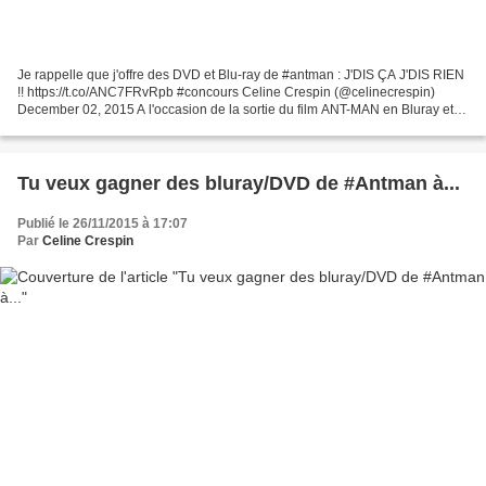
Je rappelle que j'offre des DVD et Blu-ray de #antman : J'DIS ÇA J'DIS RIEN
!! https://t.co/ANC7FRvRpb #concours Celine Crespin (@celinecrespin)
December 02, 2015 A l'occasion de la sortie du film ANT-MAN en Bluray et
DVD, le 1er octore, nous vous proposons...
Tu veux gagner des bluray/DVD de #Antman à...
Publié le 26/11/2015 à 17:07
Par
Celine Crespin