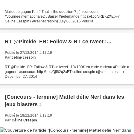
Mais que gagne t'on ? That is the question ? ;-) #concours
#JourneeInternationaleDuBaiser #jedemande https://t.co/vRBKZXEbFy
Celine Crespin (@celinecrespin) July 06, 2015 Pour la
#JournéeInternationaleDuBaiser tweetez la photo du + adorable de vos
bisous...
RT @Pimkie_FR: Follow & RT ce tweet :...
Publié le 27/12/2014 à 17:19
Par
celine crespin
RT @Pimkie_FR: Follow & RT ce tweet : 10x100€ en carte cadeau #Pimkie à
gagner ! #concours http://t.co/Qjf62q2xBT celine crespin (@celinecrespin)
December 27, 2014
[Concours - terminé] Mattel défie Nerf dans les
jeux blasters !
Publié le 18/12/2014 à 18:10
Par
Céline Crespin