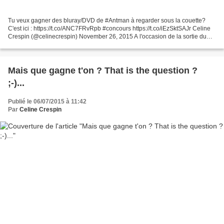
Tu veux gagner des bluray/DVD de #Antman à regarder sous la couette?
C'est ici : https://t.co/ANC7FRvRpb #concours https://t.co/iEzSktSAJr Celine
Crespin (@celinecrespin) November 26, 2015 A l'occasion de la sortie du
film ANT-MAN en Bluray et DVD, le...
Mais que gagne t'on ? That is the question ?
;-)...
Publié le 06/07/2015 à 11:42
Par
Celine Crespin