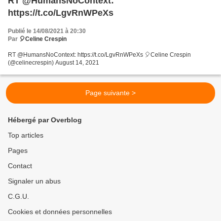
RT @HumansNoContext:
https://t.co/LgvRnWPeXs
Publié le 14/08/2021 à 20:30
Par
🎈Celine Crespin
RT @HumansNoContext: https://t.co/LgvRnWPeXs 🎈Celine Crespin
(@celinecrespin) August 14, 2021
Page suivante >
Hébergé par Overblog
Top articles
Pages
Contact
Signaler un abus
C.G.U.
Cookies et données personnelles