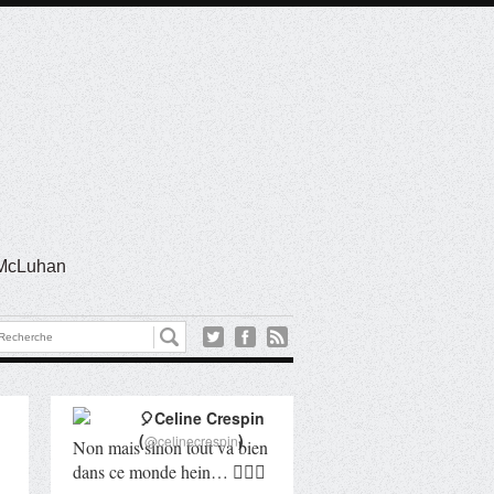
l McLuhan
🎈Celine Crespin
(
)
@celinecrespin
Non mais sinon tout va bien
dans ce monde hein… 🤦🏻‍♀️