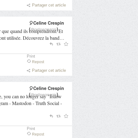
Partager cet article
🎈Celine Crespin
(
)
@celinecrespin
ur que quand ils comprendront. Et
ront utilisée. Découvrez la band…
Print
Repost
Partager cet article
🎈Celine Crespin
(
)
@celinecrespin
e, you can no longer say "follow
gram - Mastodon - Truth Social -
Print
Repost