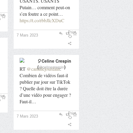
USANTS. USANTS
Putain… comment peut-on
s’en foutre a ce point…
int
https://t.co/rbbJIcXDuC
Print
7 Mars 2023
🎈Celine Crespin
(
)
@celinecrespin
RT
@camillejourdain
:
Combien de vidéos faut-il
publier par jour sur TikTok
? Quelle doit être la durée
d’une vidéo pour engager ?
int
Faut-il…
Print
7 Mars 2023