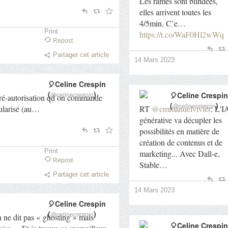
Les rames sont blindées,
elles arrivent toutes les
4/5min. C’e…
Print
https://t.co/WaF0Hl2wWq
Repost
Partager cet article
14 Mars 2023
🎈Celine Crespin
(
)
🎈Celine Crespin
@celinecrespin
pré-autorisation qd on commande
(
)
@celinecrespin
RT
@emmanuelvivier
: L'I
gularisé (au…
générative va décupler les
possibilités en matière de
création de contenus et de
Print
marketing... Avec Dall-e,
Repost
Stable…
Partager cet article
14 Mars 2023
🎈Celine Crespin
(
)
@celinecrespin
 ne dit pas « ghosting » mais
🎈Celine Crespin