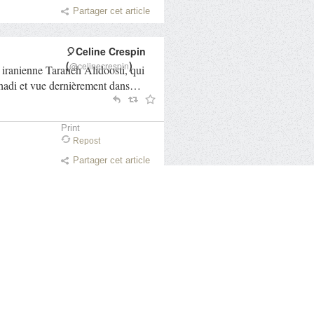
Partager cet article
🎈Celine Crespin
(
)
@celinecrespin
ce iranienne Taraneh Alidoosti, qui
arhadi et vue dernièrement dans…
Print
Repost
Partager cet article
🎈Celine Crespin
(
)
@celinecrespin
l'article 49-3 de la constitution, je
est moi, merci de votre at…
Print
Repost
Partager cet article