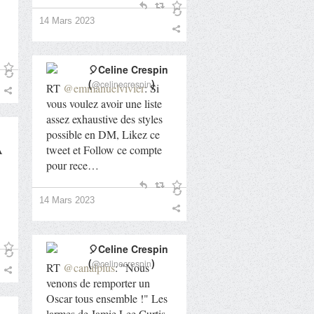
14 Mars 2023
🎈Celine Crespin
(
)
@celinecrespin
RT
@emmanuelvivier
: Si
vous voulez avoir une liste
assez exhaustive des styles
possible en DM, Likez ce
A
tweet et Follow ce compte
pour rece…
14 Mars 2023
🎈Celine Crespin
(
)
@celinecrespin
RT
@canalplus
: "Nous
venons de remporter un
Oscar tous ensemble !" Les
larmes de Jamie Lee Curtis,