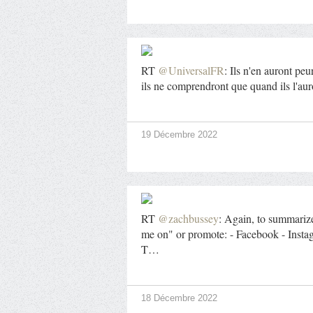
RT
@UniversalFR
: Ils n'en auront pe
ils ne comprendront que quand ils l'au
19 Décembre 2022
RT
@zachbussey
: Again, to summariz
me on" or promote: - Facebook - Insta
T…
18 Décembre 2022