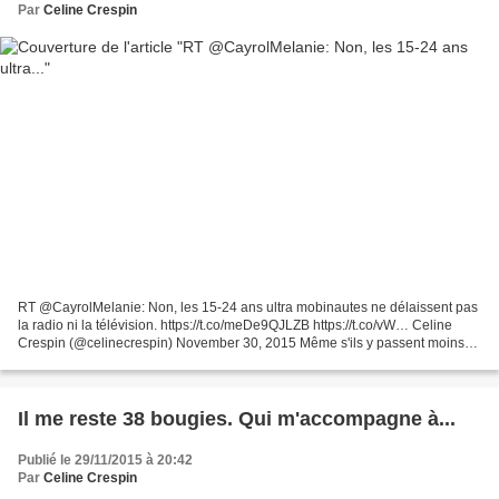
Par
Celine Crespin
RT @CayrolMelanie: Non, les 15-24 ans ultra mobinautes ne délaissent pas
la radio ni la télévision. https://t.co/meDe9QJLZB https://t.co/vW… Celine
Crespin (@celinecrespin) November 30, 2015 Même s'ils y passent moins
de temps que leurs aînés et qu'ils...
Il me reste 38 bougies. Qui m'accompagne à...
Publié le 29/11/2015 à 20:42
Par
Celine Crespin