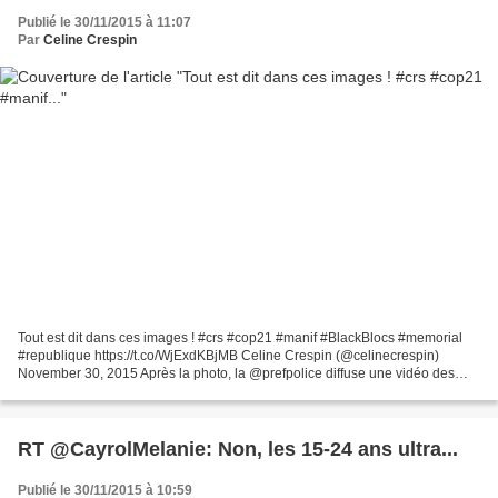
Publié le 30/11/2015 à 11:07
Par
Celine Crespin
Tout est dit dans ces images ! #crs #cop21 #manif #BlackBlocs #memorial
#republique https://t.co/WjExdKBjMB Celine Crespin (@celinecrespin)
November 30, 2015 Après la photo, la @prefpolice diffuse une vidéo des
incidents de la manif à République hier...
RT @CayrolMelanie: Non, les 15-24 ans ultra...
Publié le 30/11/2015 à 10:59