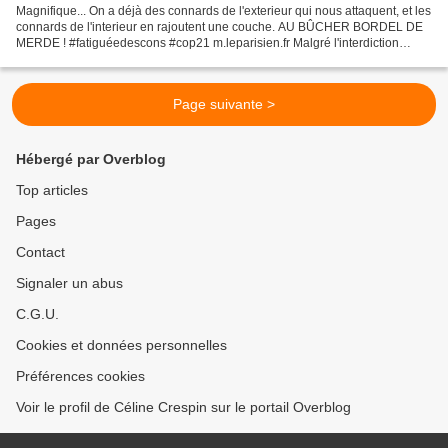
Magnifique... On a déjà des connards de l'exterieur qui nous attaquent, et les
connards de l'interieur en rajoutent une couche. AU BÛCHER BORDEL DE
MERDE ! #fatiguéedescons #cop21 m.leparisien.fr Malgré l'interdiction
décrétée dans le cadre de l'état...
Page suivante >
Hébergé par Overblog
Top articles
Pages
Contact
Signaler un abus
C.G.U.
Cookies et données personnelles
Préférences cookies
Voir le profil de Céline Crespin sur le portail Overblog