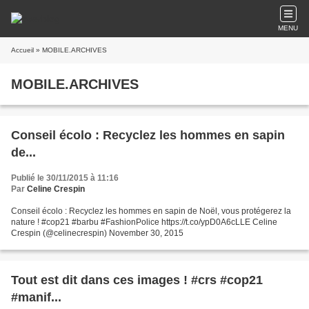
MENU
Accueil
» MOBILE.ARCHIVES
MOBILE.ARCHIVES
Conseil écolo : Recyclez les hommes en sapin
de...
Publié le 30/11/2015 à 11:16
Par
Celine Crespin
Conseil écolo : Recyclez les hommes en sapin de Noël, vous protégerez la
nature ! #cop21 #barbu #FashionPolice https://t.co/ypD0A6cLLE Celine
Crespin (@celinecrespin) November 30, 2015
Tout est dit dans ces images ! #crs #cop21
#manif...