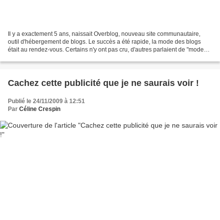
Il y a exactement 5 ans, naissait Overblog, nouveau site communautaire,
outil d'hébergement de blogs. Le succès a été rapide, la mode des blogs
était au rendez-vous. Certains n'y ont pas cru, d'autres parlaient de "mode
passagère"... 2009, le bilan est...
Cachez cette publicité que je ne saurais voir !
Publié le 24/11/2009 à 12:51
Par
Céline Crespin