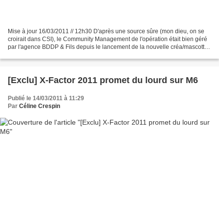
Mise à jour 16/03/2011 // 12h30 D'après une source sûre (mon dieu, on se
croirait dans CSI), le Community Management de l'opération était bien géré
par l'agence BDDP & Fils depuis le lancement de la nouvelle créa/mascotte
il y a 3 jours. Après 48h de...
[Exclu] X-Factor 2011 promet du lourd sur M6
Publié le 14/03/2011 à 11:29
Par
Céline Crespin