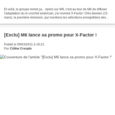
Et voilà, le groupe remet ça... Après sur W9, c'est au tour de M6 de diffuser
l'adaptation du tv-crochet américain, j'ai nommé X-Factor ! Dès demain (15
mars), la première émission, qui montrera les sélections enregistrées des
candidats, promet du lourd...
[Exclu] M6 lance sa promo pour X-Factor !
Publié le 09/03/2011 à 18:21
Par
Céline Crespin