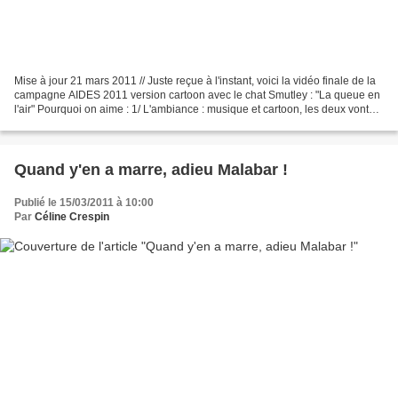
Mise à jour 21 mars 2011 // Juste reçue à l'instant, voici la vidéo finale de la
campagne AIDES 2011 version cartoon avec le chat Smutley : "La queue en
l'air" Pourquoi on aime : 1/ L'ambiance : musique et cartoon, les deux vont
bien ensemble et jettent...
Quand y'en a marre, adieu Malabar !
Publié le 15/03/2011 à 10:00
Par
Céline Crespin