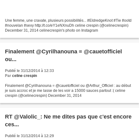
Une femme, une cravate, plusieurs possibilités... #EldredgeKnot #Tie #ootd
#nouvelan #sexy http://t.co/eY1eNXnuDh celine crespin (@celinecrespin)
December 31, 2014 celinecrespin's photo on Instagram
Finalement @Cyrilhanouna = @cauetofficiel
ou...
Publié le 31/12/2014 à 12:33
Par
celine crespin
Finalement @Cyrilhanouna = @cauetofficiel ou @Arthur_Officiel : au début
je suis accroc et je me lasse de les voir a 15000 sauces partout :( celine
crespin (@celinecrespin) December 31, 2014
RT @Valolic_: Ne me dites pas que c'est encore
ces...
Publié le 31/12/2014 à 12:29