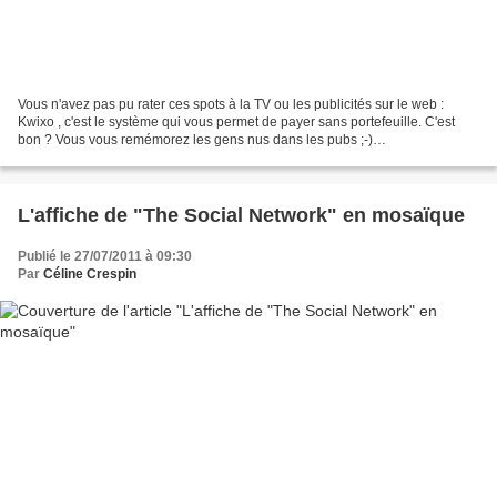
Vous n'avez pas pu rater ces spots à la TV ou les publicités sur le web :
Kwixo , c'est le système qui vous permet de payer sans portefeuille. C'est
bon ? Vous vous remémorez les gens nus dans les pubs ;-)
www.youtube.com/user/KwixoFr Bon, outre le ton...
L'affiche de "The Social Network" en mosaïque
Publié le 27/07/2011 à 09:30
Par
Céline Crespin