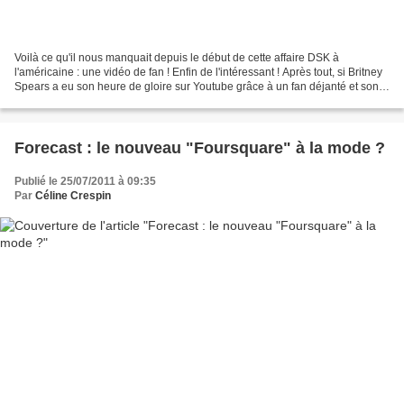
Voilà ce qu'il nous manquait depuis le début de cette affaire DSK à
l'américaine : une vidéo de fan ! Enfin de l'intéressant ! Après tout, si Britney
Spears a eu son heure de gloire sur Youtube grâce à un fan déjanté et son
"Leave Britney aloooooooooooone...
Forecast : le nouveau "Foursquare" à la mode ?
Publié le 25/07/2011 à 09:35
Par
Céline Crespin