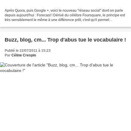
Après Quora, puis Google +, voici le nouveau "réseau social" dont on parle
depuis aujourd'hui : Forecast ! Dérivé du célèbre Foursquare, le principe est
très sensiblement le même à une différence prêt, c'est qu'il permet
d'annoncer où vous allez vous...
Buzz, blog, cm... Trop d'abus tue le vocabulaire !
Publié le 22/07/2011 à 15:23
Par
Céline Crespin