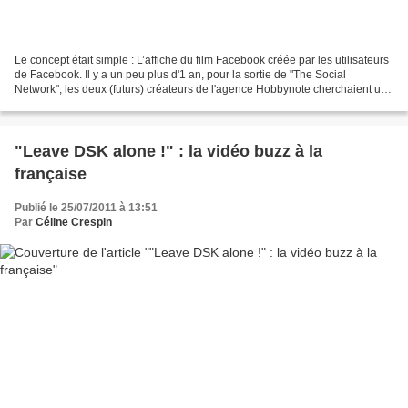
Le concept était simple : L’affiche du film Facebook créée par les utilisateurs
de Facebook. Il y a un peu plus d'1 an, pour la sortie de "The Social
Network", les deux (futurs) créateurs de l'agence Hobbynote cherchaient une
idée pour se lancer... Et...
"Leave DSK alone !" : la vidéo buzz à la
française
Publié le 25/07/2011 à 13:51
Par
Céline Crespin