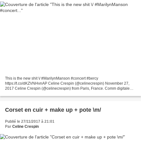
This is the new shit \/ #MarilynManson #concert #bercy
https://t.co/dKZVNHvnAP Celine Crespin (@celinecrespin) November 27,
2017 Celine Crespin (@celinecrespin) from Paris, France. Comm digitale
since 2006. Prof #socialmedia #RP. Blogueuse TVCiné Pub/web....
Corset en cuir + make up + pote \m/
Publié le 27/11/2017 à 21:01
Par
Celine Crespin