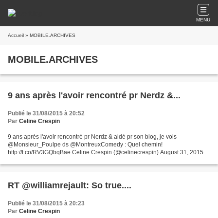
MENU
Accueil
» MOBILE.ARCHIVES
MOBILE.ARCHIVES
9 ans après l'avoir rencontré pr Nerdz &...
Publié le 31/08/2015 à 20:52
Par
Celine Crespin
9 ans après l'avoir rencontré pr Nerdz & aidé pr son blog, je vois
@Monsieur_Poulpe ds @MontreuxComedy : Quel chemin!
http://t.co/RV3GQbqBae Celine Crespin (@celinecrespin) August 31, 2015
RT @williamrejault: So true....
Publié le 31/08/2015 à 20:23
Par
Celine Crespin