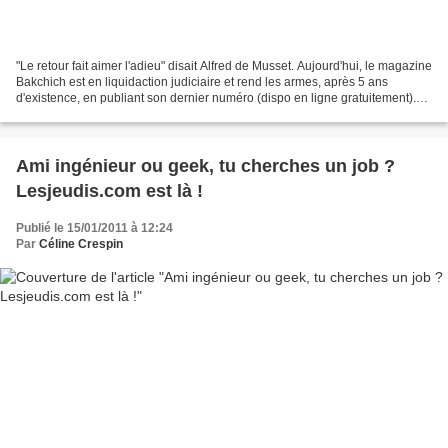
"Le retour fait aimer l'adieu" disait Alfred de Musset. Aujourd'hui, le magazine
Bakchich est en liquidaction judiciaire et rend les armes, après 5 ans
d'existence, en publiant son dernier numéro (dispo en ligne gratuitement).
Celui qui perpétuait la...
Ami ingénieur ou geek, tu cherches un job ?
Lesjeudis.com est là !
Publié le 15/01/2011 à 12:24
Par
Céline Crespin