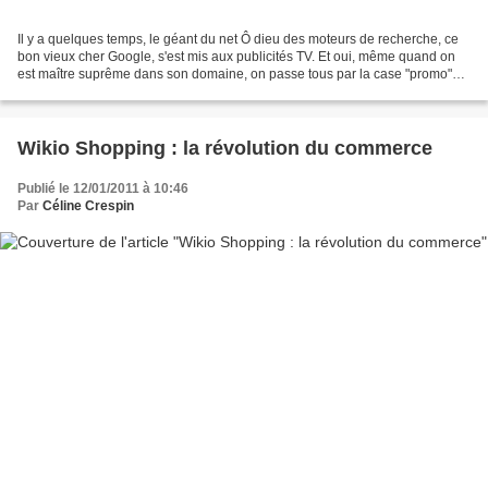
Il y a quelques temps, le géant du net Ô dieu des moteurs de recherche, ce
bon vieux cher Google, s'est mis aux publicités TV. Et oui, même quand on
est maître suprême dans son domaine, on passe tous par la case "promo"
sur les autres médias que l'on...
Wikio Shopping : la révolution du commerce
Publié le 12/01/2011 à 10:46
Par
Céline Crespin