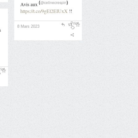
(
)
@celinecrespin
Avis aux
https://t.co/9gEl2EIUxX
!!
Print
8 Mars 2023
s
int