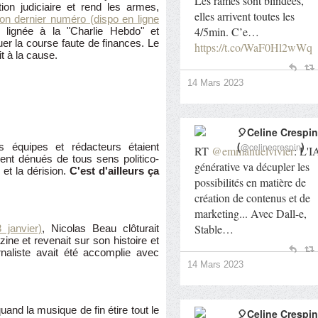
Les rames sont blindées,
ion judiciaire et rend les armes,
elles arrivent toutes les
on dernier numéro (dispo en ligne
4/5min. C’e…
a lignée à la "Charlie Hebdo" et
er la course faute de finances. Le
https://t.co/WaF0Hl2wWq
it à la cause.
14 Mars 2023
🎈Celine Crespin
(
)
@celinecrespin
s équipes et rédacteurs étaient
RT
@emmanuelvivier
: L'I
ient dénués de tous sens politico-
générative va décupler les
 et la dérision.
C'est d'ailleurs ça
possibilités en matière de
création de contenus et de
marketing... Avec Dall-e,
Stable…
 janvier)
, Nicolas Beau clôturait
ine et revenait sur son histoire et
rnaliste avait été accomplie avec
14 Mars 2023
and la musique de fin étire tout le
🎈Celine Crespin