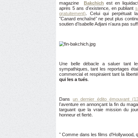
magazine
Bakchich
est en liquidact
après 5 ans d'existence, en publiant
s
gratuitement)
. Celui qui perpétuait l
"Canard enchaîné" ne peut plus continu
soutien d'Isabelle Adjani n'aura pas suff
Une belle débacle a saluer tant le
sympathiques, tant les reportages éta
commercial et respiraient tant la liberté
qui les a tués
.
Dans
un dernier édito émouvant (13
l'aventure en annonçant la fin du magaz
targuant que la vraie mission du jou
honneur et fierté.
" Comme dans les films d’Hollywood, qu