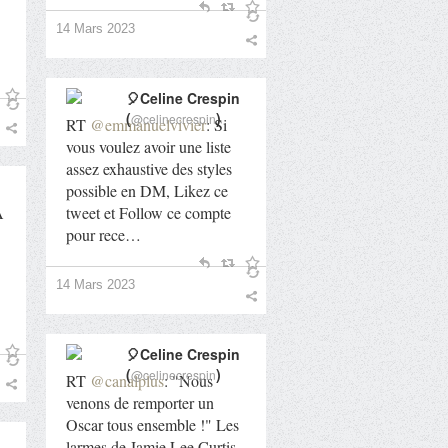
14 Mars 2023
🎈Celine Crespin
(
)
@celinecrespin
RT
@emmanuelvivier
: Si
vous voulez avoir une liste
assez exhaustive des styles
possible en DM, Likez ce
A
tweet et Follow ce compte
pour rece…
14 Mars 2023
🎈Celine Crespin
(
)
@celinecrespin
RT
@canalplus
: "Nous
venons de remporter un
Oscar tous ensemble !" Les
larmes de Jamie Lee Curtis,