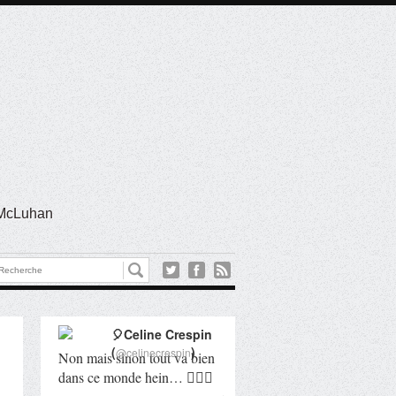
l McLuhan
🎈Celine Crespin
(
)
@celinecrespin
Non mais sinon tout va bien
dans ce monde hein… 🤦🏻‍♀️