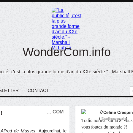
WonderCom.info
icité, c'est la plus grande forme d'art du XXe siècle." - Marshal
SLETTER
CONTACT
!
…
COM
🎈Celine Crespin
(
)
@celinecrespin
Trafic normal sur la 8, vous
vous foutez du monde ?!
t Alfred de Musset
. Aujourd'hui, le