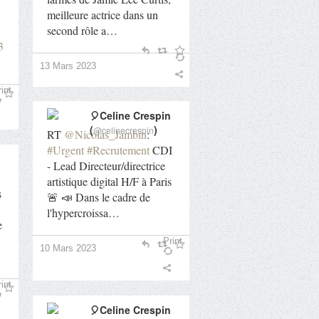
meilleure actrice dans un
second rôle a…
3
13 Mars 2023
int
🎈Celine Crespin
(
)
@celinecrespin
RT
@Nicolas_Jambin
:
#Urgent
#Recrutement
CDI
- Lead Directeur/directrice
artistique digital H/F à Paris
s
🚨 📣 Dans le cadre de
l'hypercroissa…
e
Print
10 Mars 2023
int
🎈Celine Crespin