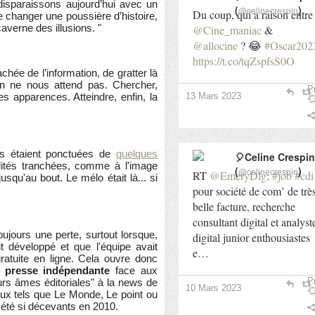
 disparaissons aujourd’hui avec un
(
)
@celinecrespin
Du coup, qui a raison entre
de changer une poussière d’histoire,
caverne des illusions. "
@Cine_maniac
&
@allocine
? 😂
#Oscar202
https://t.co/tqZspfsS0O
chée de l’information, de gratter là
 on ne nous attend pas. Chercher,
Pr
13 Mars 2023
des apparences. Atteindre, enfin, la
s étaient ponctuées de
quelques
🎈Celine Crespin
lités tranchées, comme à l'image
(
)
@celinecrespin
RT
@EmeryDlg
:
#job
#cdi
squ'au bout. Le mélo était là... si
pour société de com’ de trè
belle facture, recherche
consultant digital et analyst
oujours une perte, surtout lorsque,
digital junior enthousiastes
t développé et que l'équipe avait
e…
gratuite en ligne. Cela ouvre donc
la presse indépendante
face aux
Pr
urs âmes éditoriales" à la news de
10 Mars 2023
aux tels que Le Monde, Le point ou
t été si décevants en 2010.