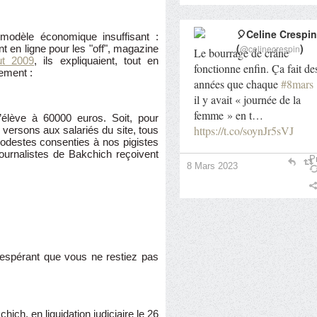
🎈Celine Crespin
modèle économique insuffisant :
(
)
@celinecrespin
t en ligne pour les "off", magazine
Le bourrage de crâne
ut 2009
, ils expliquaient, tout en
fonctionne enfin. Ça fait de
ement :
années que chaque
#8mars
il y avait « journée de la
femme » en t…
élève à 60000 euros. Soit, pour
https://t.co/soynJr5sVJ
 versons aux salariés du site, tous
 modestes consenties à nos pigistes
ournalistes de Bakchich reçoivent
Pr
8 Mars 2023
n espérant que vous ne restiez pas
ich, en liquidation judiciaire le 26