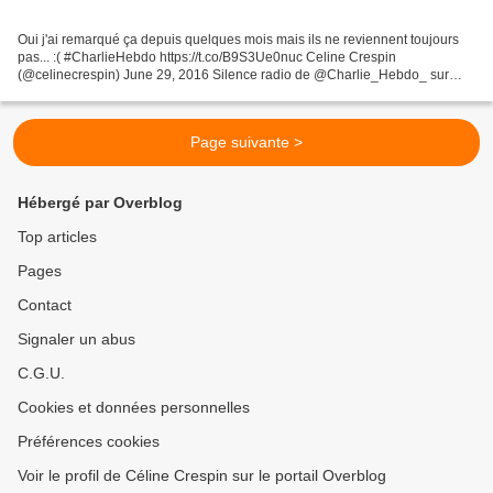
Oui j'ai remarqué ça depuis quelques mois mais ils ne reviennent toujours
pas... :( #CharlieHebdo https://t.co/B9S3Ue0nuc Celine Crespin
(@celinecrespin) June 29, 2016 Silence radio de @Charlie_Hebdo_ sur
Twitter depuis ce 7 janvier 2015 ... Prenez soin...
Page suivante >
Hébergé par Overblog
Top articles
Pages
Contact
Signaler un abus
C.G.U.
Cookies et données personnelles
Préférences cookies
Voir le profil de Céline Crespin sur le portail Overblog