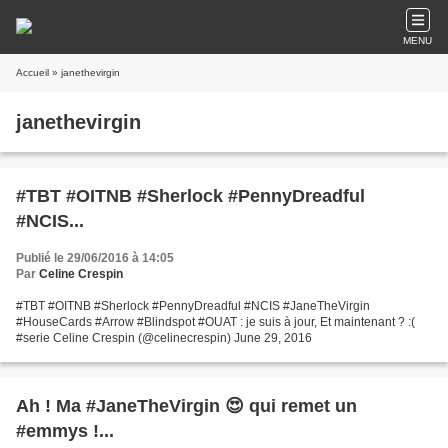
MENU
Accueil
» janethevirgin
janethevirgin
#TBT #OITNB #Sherlock #PennyDreadful
#NCIS...
Publié le 29/06/2016 à 14:05
Par
Celine Crespin
#TBT #OITNB #Sherlock #PennyDreadful #NCIS #JaneTheVirgin
#HouseCards #Arrow #Blindspot #OUAT : je suis à jour, Et maintenant ? :(
#serie Celine Crespin (@celinecrespin) June 29, 2016
Ah ! Ma #JaneTheVirgin 😍 qui remet un
#emmys !...