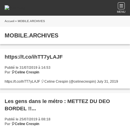
MENU
Accueil
» MOBILE.ARCHIVES
MOBILE.ARCHIVES
https://t.co/ihTT7yLAJF
Publié le 31/07/2019 à 14:53
Par
🎈Celine Crespin
https://t.co/ihTT7yLAJF 🎈Celine Crespin (@celinecrespin) July 31, 2019
Les gens dans le métro : METTEZ DU DEO
BORDEL !!...
Publié le 25/07/2019 à 08:18
Par
🎈Celine Crespin