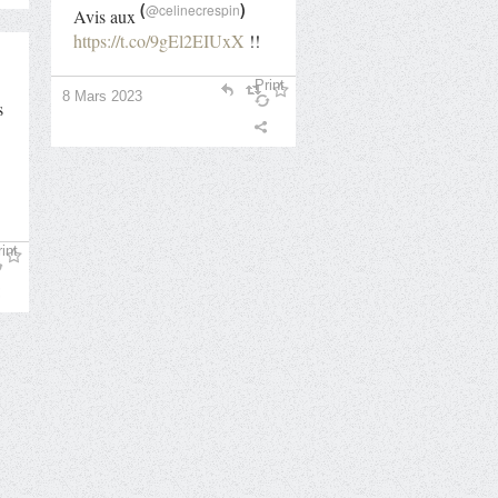
(
)
@celinecrespin
Avis aux
https://t.co/9gEl2EIUxX
!!
Print
8 Mars 2023
s
int