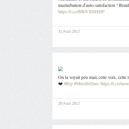
masturbation d'auto-satisfaction ! Bra
https://t.co/BBlV8lSHHP
31 Août 2017
On la voyait peu mais cette voix, cette 
❤️
#Rip
#MireilleDarc
https://t.co/m
28 Août 2017