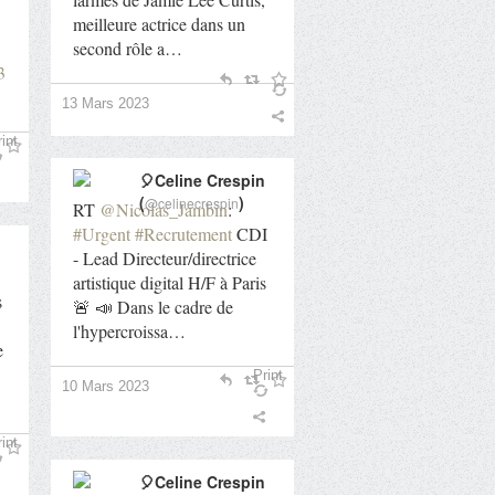
meilleure actrice dans un
second rôle a…
3
13 Mars 2023
int
🎈Celine Crespin
(
)
@celinecrespin
RT
@Nicolas_Jambin
:
#Urgent
#Recrutement
CDI
- Lead Directeur/directrice
artistique digital H/F à Paris
s
🚨 📣 Dans le cadre de
l'hypercroissa…
e
Print
10 Mars 2023
int
🎈Celine Crespin