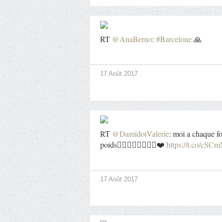
RT
@AnaBerno
:
#Barcelone
🙏
17 Août 2017
RT
@DamidotValerie
: moi a chaque f
poids👌🏻👊🏻🤘🏼💪🏻❤️
https://t.co/cS
17 Août 2017