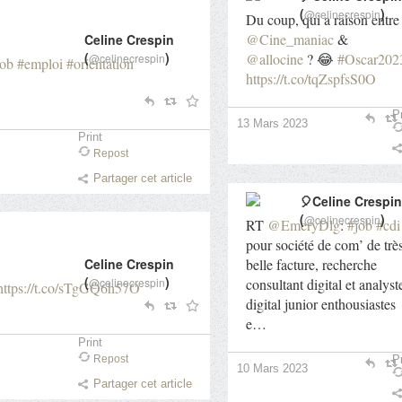
(
)
@celinecrespin
Du coup, qui a raison entre
@Cine_maniac
&
Celine Crespin
(
)
@allocine
? 😂
#Oscar202
@celinecrespin
job
#emploi
#orientation
https://t.co/tqZspfsS0O
Pr
13 Mars 2023
Print
Repost
Partager cet article
🎈Celine Crespin
(
)
@celinecrespin
RT
@EmeryDlg
:
#job
#cdi
pour société de com’ de trè
belle facture, recherche
Celine Crespin
(
)
consultant digital et analyst
@celinecrespin
https://t.co/sTgGQ6h57O
digital junior enthousiastes
e…
Print
Repost
Pr
10 Mars 2023
Partager cet article