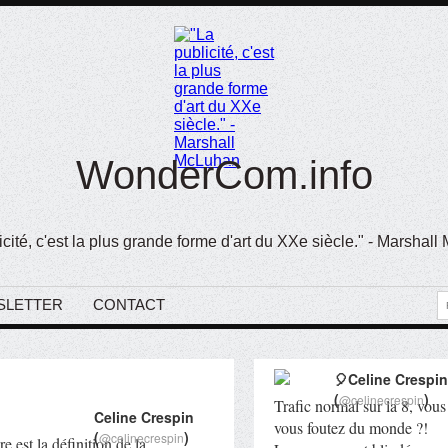
WonderCom.info
icité, c'est la plus grande forme d'art du XXe siècle." - Marshal
SLETTER
CONTACT
🎈Celine Crespin
(
)
@celinecrespin
Trafic normal sur la 8, vous
Celine Crespin
vous foutez du monde ?!
(
)
@celinecrespin
 est la définition de la