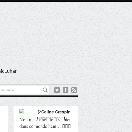
l McLuhan
🎈Celine Crespin
(
)
@celinecrespin
Non mais sinon tout va bien
dans ce monde hein… 🤦🏻‍♀️