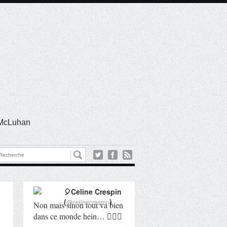
l McLuhan
🎈Celine Crespin
(
)
@celinecrespin
Non mais sinon tout va bien
dans ce monde hein… 🤦🏻‍♀️