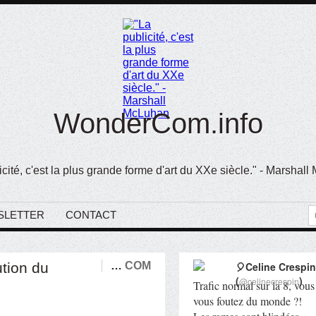
WonderCom.info
icité, c'est la plus grande forme d'art du XXe siècle." - Marshal
SLETTER
CONTACT
ution du
…
COM
🎈Celine Crespin
(
)
@celinecrespin
Trafic normal sur la 8, vous
vous foutez du monde ?!