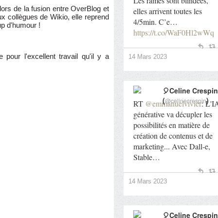
Les rames sont blindées,
lors de la fusion entre OverBlog et
elles arrivent toutes les
x collègues de Wikio, elle reprend
4/5min. C’e…
p d'humour !
https://t.co/WaF0Hl2wWq
pour l'excellent travail qu'il y a
14 Mars 2023
🎈Celine Crespin
(
)
@celinecrespin
RT
@emmanuelvivier
: L'I
générative va décupler les
possibilités en matière de
création de contenus et de
marketing... Avec Dall-e,
Stable…
14 Mars 2023
🎈Celine Crespin