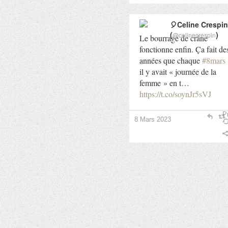
🎈Celine Crespin
(
)
@celinecrespin
Le bourrage de crâne
fonctionne enfin. Ça fait de
années que chaque
#8mars
il y avait « journée de la
femme » en t…
https://t.co/soynJr5sVJ
Pr
8 Mars 2023