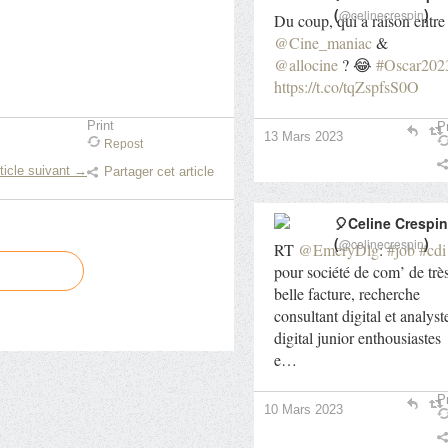
(
)
@celinecrespin
Du coup, qui a raison entre
@Cine_maniac
&
@allocine
? 😂
#Oscar202
https://t.co/tqZspfsS0O
Print
Pr
13 Mars 2023
Repost
ticle suivant →
Partager cet article
🎈Celine Crespin
(
)
@celinecrespin
RT
@EmeryDlg
:
#job
#cdi
pour société de com’ de trè
belle facture, recherche
consultant digital et analyst
digital junior enthousiastes
e…
Pr
10 Mars 2023