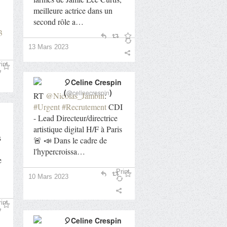
meilleure actrice dans un
second rôle a…
3
13 Mars 2023
int
🎈Celine Crespin
(
)
@celinecrespin
RT
@Nicolas_Jambin
:
#Urgent
#Recrutement
CDI
- Lead Directeur/directrice
artistique digital H/F à Paris
s
🚨 📣 Dans le cadre de
l'hypercroissa…
e
Print
10 Mars 2023
int
🎈Celine Crespin