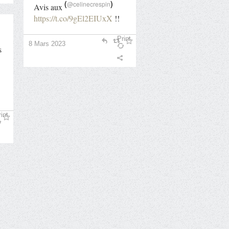
(
)
@celinecrespin
Avis aux
https://t.co/9gEl2EIUxX
!!
Print
8 Mars 2023
s
int