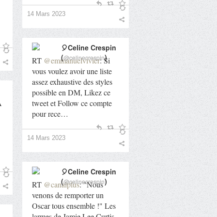
14 Mars 2023
🎈Celine Crespin
(
)
@celinecrespin
RT
@emmanuelvivier
: Si
vous voulez avoir une liste
assez exhaustive des styles
possible en DM, Likez ce
A
tweet et Follow ce compte
pour rece…
14 Mars 2023
🎈Celine Crespin
(
)
@celinecrespin
RT
@canalplus
: "Nous
venons de remporter un
Oscar tous ensemble !" Les
larmes de Jamie Lee Curtis,