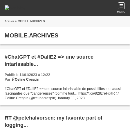
MENU
Accueil
» MOBILE.ARCHIVES
MOBILE.ARCHIVES
#ChatGPT et #DallE2 => une source
intarissable...
Publié le 11/01/2023 à 12:22
Par
🎈Celine Crespin
#ChatGPT et #DallE2 => une source intarissable de possibilités tout aussi
fascinantes que "dangereuses" (comme tout… https://t.co/828zreFxRR 🎈
Celine Crespin (@celinecrespin) January 11, 2023
RT @petehalvorsen: my favorite part of
logging...