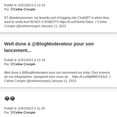
Publié le 11/01/2023 à 12:19
Par
🎈Celine Crespin
RT @petehalvorsen: my favorite part of logging into ChatGPT is when they
want to verify that I'M NOT A ROBOT!?! https://t.co/OVoHe7Dbru 🎈Celine
Crespin (@celinecrespin) January 11, 2023
Well done à @BlogModerateur pour son
lancement...
Publié le 11/01/2023 à 12:18
Par
🎈Celine Crespin
Well done à @BlogModerateur pour son lancement sur Insta ! Des screens
de vos infographies, rejoignent mon cours de… https://t.co/WjMWOYd3xZ 🎈
Celine Crespin (@celinecrespin) January 11, 2023
😂😂
Publié le 11/01/2023 à 11:30
Par
🎈Celine Crespin