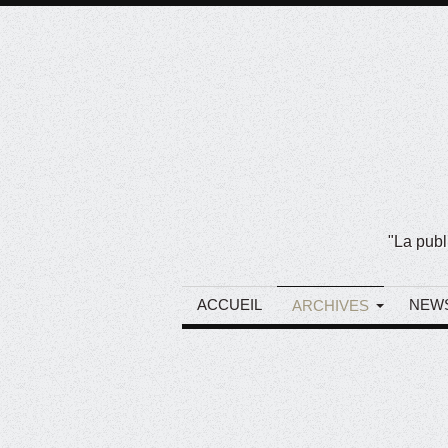
"La publ
ACCUEIL
NEW
ARCHIVES