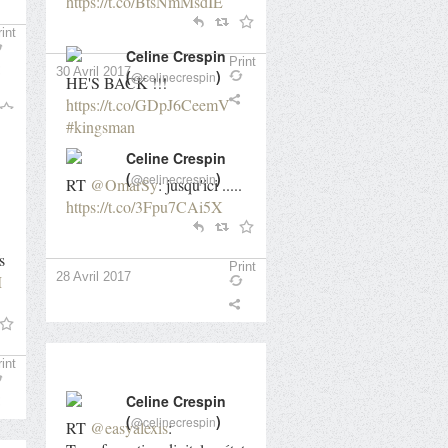
https://t.co/BtsNmMsdIE
int
Celine Crespin
Print
30 Avril 2017
(
)
@celinecrespin
HE'S BACK !!!
https://t.co/GDpJ6CeemV
#kingsman
#KingsmanTheGoldenCircl
int
Celine Crespin
e
#Kingsman2
❤
(
)
@celinecrespin
RT
@OmarSy
: jusqu'ici .....
https://t.co/3Fpu7CAi5X
Print
25 Avril 2017
s
Print
28 Avril 2017
M
int
Celine Crespin
(
)
@celinecrespin
RT
@easyalexis
: