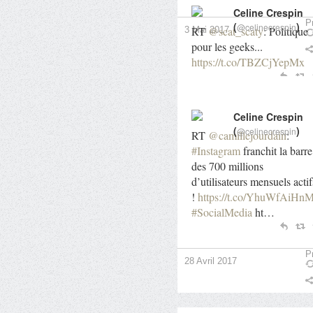
6
Celine Crespin
7
Pr
(
)
@celinecrespin
RT
@scat_scaty
: Politique
3 Mai 2017
9
6
pour les geeks...
8
https://t.co/TBZCjYepMx
0
6
7
8
9
1
1
1
1
1
1
1
1
>
9
0
0
0
0
1
2
3
4
5
6
7
>
Pr
0
0
0
0
0
0
0
0
0
0
0
0
>
26 Avril 2017
Celine Crespin
0
0
0
0
0
0
0
0
(
)
@celinecrespin
RT
@camillejourdain
:
#Instagram
franchit la barre
des 700 millions
d’utilisateurs mensuels actif
!
https://t.co/YhuWfAiHn
#SocialMedia
ht…
Pr
28 Avril 2017