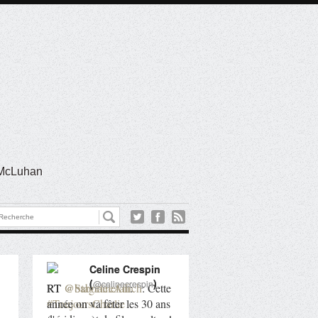
l McLuhan
Celine Crespin
Celine Crespin
(
(
)
)
@celinecrespin
@celinecrespin
RT
RT
@baborlelefan
@StagiaireAffich
:
: Cette
#ToujoursCharlie
année on va fêter les 30 ans