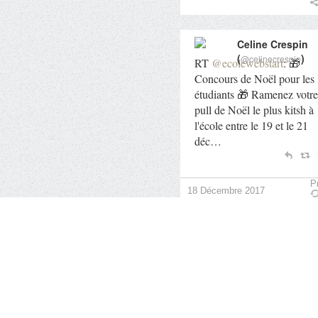
Celine Crespin
(
)
@celinecrespin
RT
@ecolewebstart
: 🎁
Concours de Noël pour les
étudiants 🎁 Ramenez votre
pull de Noël le plus kitsh à
l'école entre le 19 et le 21
déc…
Pr
18 Décembre 2017
Celine Crespin
(
)
@celinecrespin
Et puis tes étudiants
@owi_officiel
finissent leur