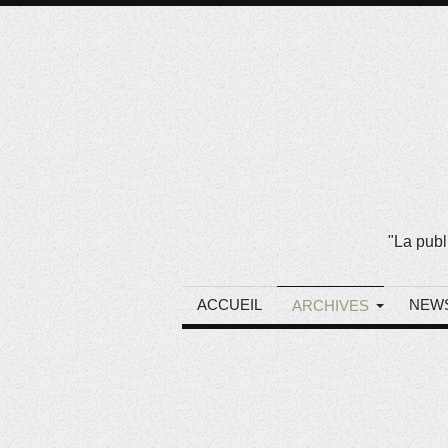
"La publ
ACCUEIL
NEW
ARCHIVES