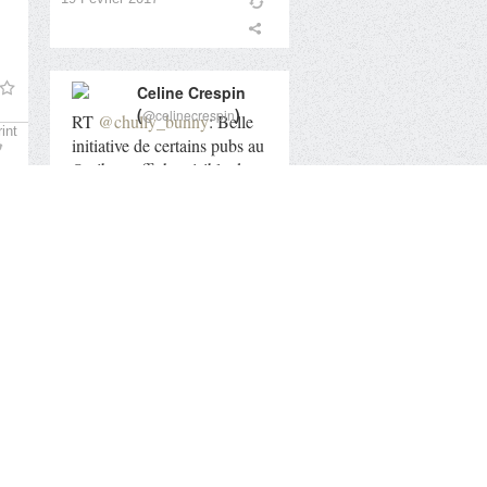
Celine Crespin
(
)
@celinecrespin
RT
@chully_bunny
: Belle
int
initiative de certains pubs au
Québec, affiche visible dans
les toilettes des filles. Je
trouve ça génial https://t…
Print
18 Février 2017
int