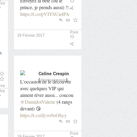
Envoyez la bête (ou le
int
prince, je prends aussi) !!…
https://t.co/pVIYSUa4PA
Print
19 Février 2017
n
Celine Crespin
(
)
@celinecrespin
L'occasion de le découvrir
int
avec quelques VIP qui
int
aiment rêver aussi... coucou
@DamidotValerie
(4 rangs
devant) 😘
https://t.co/dyvo9oOhyy
Print
19 Février 2017