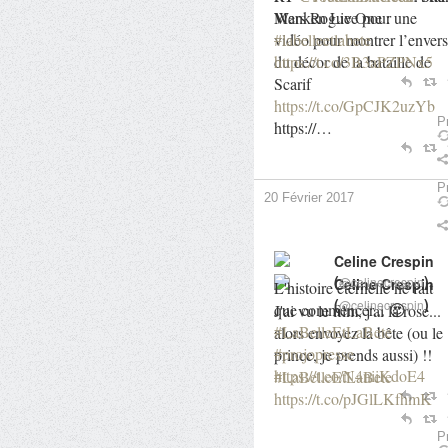
0
0
0
0
0
0
0
0
0
Wars Rogue One : une
Menken Live pour
6
vidéo pour montrer l’envers
#labelleetlabete
8
du décor de la bataille de
https://t.co/3B3aPZPNx5
1
6
Scarif
8
https://t.co/GpCJK2uzYb
2
Pr
https://…
19 Février 2017
6
8
3
6
Pr
20 Février 2017
8
4
6
Celine Crespin
8
5
(
)
@celinecrespin
Celine Crespin
L'histoire éternelle ne fait
6
(
)
@celinecrespin
que commencer... 😍
J'ai vu le film, j'ai la rose...
8
#LaBelleEtLaBete
alors envoyez la bête (ou le
6
6
#projopresse
prince, je prends aussi) !!
8
https://t.co/N4niiKdoE4
#LaBelleEtLaBete
7
https://t.co/pJGlLKfhmK
6
8
Pr
8
19 Février 2017