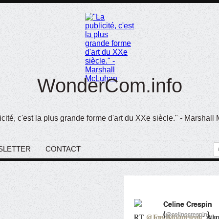
WonderCom.info
icité, c'est la plus grande forme d'art du XXe siècle." - Marshal
SLETTER
CONTACT
<
<
<
Celine Crespin
Celine Crespin
6
6
6
6
6
6
6
6
6
(
(
)
)
0
1
2
3
4
5
6
7
@celinecrespin
@celinecrespin
8
RT
RT
@JournalDuGeek
@FredMonnereau
: Star
: Ala