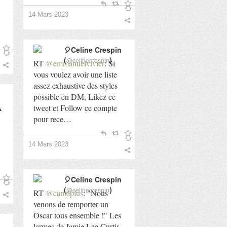
14 Mars 2023
🎈Celine Crespin
(
)
@celinecrespin
RT
@emmanuelvivier
: Si
vous voulez avoir une liste
assez exhaustive des styles
possible en DM, Likez ce
A
tweet et Follow ce compte
pour rece…
14 Mars 2023
🎈Celine Crespin
(
)
@celinecrespin
RT
@canalplus
: "Nous
venons de remporter un
Oscar tous ensemble !" Les
larmes de Jamie Lee Curtis,