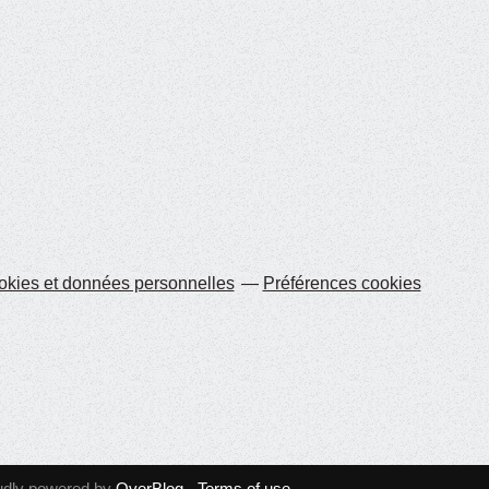
kies et données personnelles
Préférences cookies
udly powered by
OverBlog
-
Terms of use