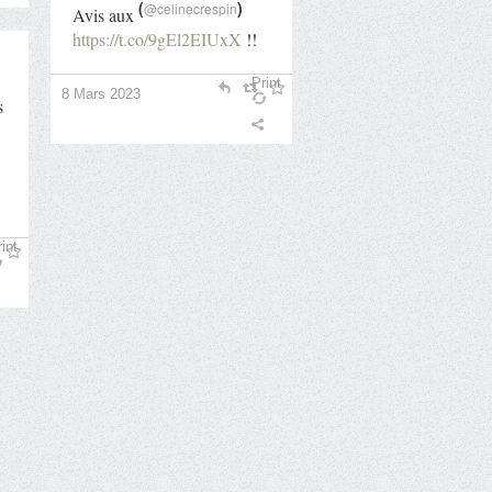
(
)
@celinecrespin
Avis aux
https://t.co/9gEl2EIUxX
!!
Print
8 Mars 2023
s
int