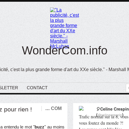
WonderCom.info
icité, c'est la plus grande forme d'art du XXe siècle." - Marshal
SLETTER
CONTACT
 pour rien !
…
COM
🎈Celine Crespin
(
)
@celinecrespin
Trafic normal sur la 8, vous
vous foutez du monde ?!
 a entendu le mot "
buzz
" au moins