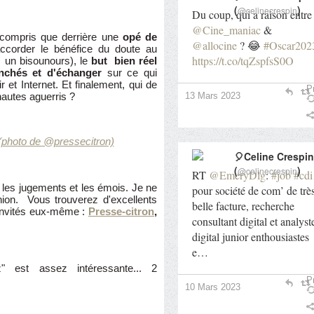
(
)
@celinecrespin
Du coup, qui a raison entre
@Cine_maniac
&
t compris que derrière une
opé de
@allocine
? 😂
#Oscar202
accorder le bénéfice du doute au
https://t.co/tqZspfsS0O
 un bisounours), le
but bien réel
anchés et d'échanger
sur ce qui
ir et Internet. Et finalement, qui de
Pr
13 Mars 2023
autes aguerris ?
(photo de @pressecitron)
🎈Celine Crespin
(
)
@celinecrespin
RT
@EmeryDlg
:
#job
#cdi
 les jugements et les émois. Je ne
pour société de com’ de trè
nion. Vous trouverez d'excellents
belle facture, recherche
invités eux-même :
Presse-citron
,
consultant digital et analyst
digital junior enthousiastes
e…
" est assez intéressante... 2
Pr
10 Mars 2023