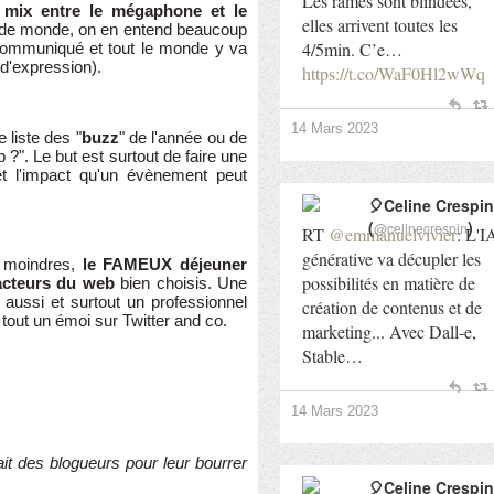
Les rames sont blindées,
 mix entre le mégaphone et le
elles arrivent toutes les
 de monde, on en entend beaucoup
4/5min. C’e…
 communiqué et tout le monde y va
 d'expression).
https://t.co/WaF0Hl2wWq
14 Mars 2023
 liste des "
buzz
" de l'année ou de
?". Le but est surtout de faire une
et l'impact qu'un évènement peut
🎈Celine Crespin
(
)
@celinecrespin
RT
@emmanuelvivier
: L'I
générative va décupler les
s moindres,
le FAMEUX déjeuner
possibilités en matière de
acteurs du web
bien choisis. Une
 aussi et surtout un professionnel
création de contenus et de
tout un émoi sur Twitter and co.
marketing... Avec Dall-e,
Stable…
14 Mars 2023
ait des blogueurs pour leur bourrer
🎈Celine Crespin