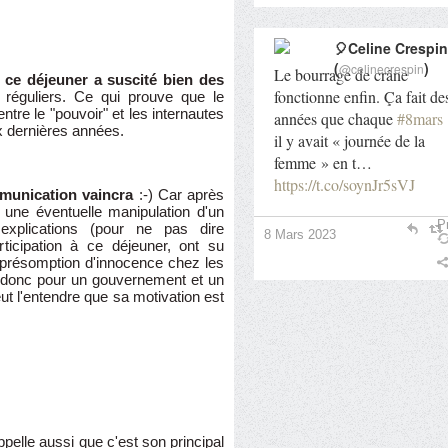
🎈Celine Crespin
(
)
@celinecrespin
Le bourrage de crâne
,
ce déjeuner a suscité bien des
fonctionne enfin. Ça fait de
 réguliers. Ce qui prouve que le
ntre le "pouvoir" et les internautes
années que chaque
#8mars
x dernières années.
il y avait « journée de la
femme » en t…
https://t.co/soynJr5sVJ
mmunication vaincra
:-) Car après
r une éventuelle manipulation d'un
Pr
xplications (pour ne pas dire
8 Mars 2023
articipation à ce déjeuner, ont su
 présomption d'innocence chez les
t donc pour un gouvernement et un
ut l'entendre que sa motivation est
ppelle aussi que c'est son principal