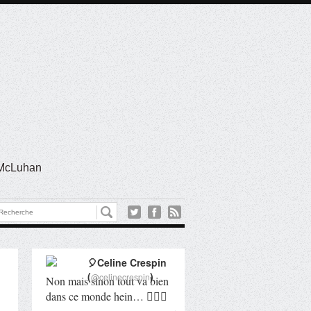
l McLuhan
🎈Celine Crespin
(
)
@celinecrespin
Non mais sinon tout va bien
dans ce monde hein… 🤦🏻‍♀️