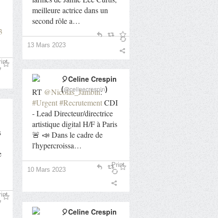
meilleure actrice dans un
second rôle a…
3
13 Mars 2023
int
🎈Celine Crespin
(
)
@celinecrespin
RT
@Nicolas_Jambin
:
#Urgent
#Recrutement
CDI
- Lead Directeur/directrice
artistique digital H/F à Paris
s
🚨 📣 Dans le cadre de
l'hypercroissa…
e
Print
10 Mars 2023
int
🎈Celine Crespin