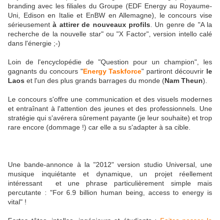
branding avec les filiales du Groupe (EDF Energy au Royaume-
Uni, Edison en Italie et EnBW en Allemagne), le concours vise
sérieusement
à attirer de nouveaux profils
. Un genre de "A la
recherche de la nouvelle star" ou "X Factor", version intello calé
dans l'énergie ;-)
Loin de l'encyclopédie de "Question pour un champion", les
gagnants du concours "
Energy
Taskforce
" partiront découvrir
le
Laos
et l'un des plus grands barrages du monde (
Nam Theun
).
Le concours s'offre une communication et des visuels modernes
et entraînant à l'attention des jeunes et des professionnels. Une
stratégie qui s'avérera sûrement payante (je leur souhaite) et trop
rare encore (dommage !) car elle a su s'adapter à sa cible.
Une bande-annonce à la "2012" version studio Universal, une
musique inquiétante et dynamique, un projet réellement
intéressant et une phrase particulièrement simple mais
percutante : "For 6.9 billion human being, access to energy is
vital" !