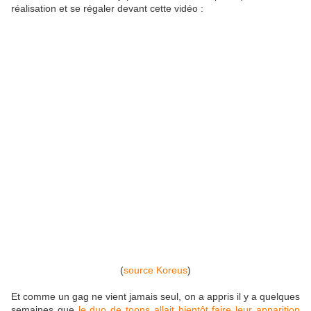
réalisation et se régaler devant cette vidéo :
(
source Koreus
)
Et comme un gag ne vient jamais seul, on a appris il y a quelques
semaines que
le duo de toons allait bientôt faire leur apparition