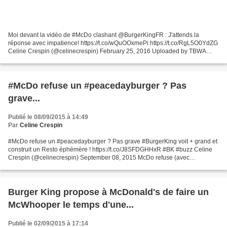
Moi devant la vidéo de #McDo clashant @BurgerKingFR : J'attends la
réponse avec impatience! https://t.co/wQuOOxmePi https://t.co/RgL5O0YdZG
Celine Crespin (@celinecrespin) February 25, 2016 Uploaded by TBWA
PARIS on 2016-02-24.
#McDo refuse un #peacedayburger ? Pas
grave...
Publié le 08/09/2015 à 14:49
Par
Celine Crespin
#McDo refuse un #peacedayburger ? Pas grave #BurgerKing voit + grand et
construit un Resto éphémère ! https://t.co/J8SFDGHHxR #BK #buzz Celine
Crespin (@celinecrespin) September 08, 2015 McDo refuse (avec
condescendance) un burger de la paix pour marquer...
Burger King propose à McDonald's de faire un
McWhooper le temps d'une...
Publié le 02/09/2015 à 17:14