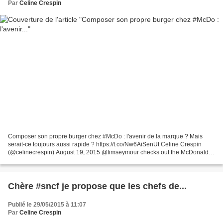
Par
Celine Crespin
Composer son propre burger chez #McDo : l'avenir de la marque ? Mais
serait-ce toujours aussi rapide ? https://t.co/Nw6AiSenUt Celine Crespin
(@celinecrespin) August 19, 2015 @timseymour checks out the McDonald's
of the future, and yes, he wanted fries...
Chère #sncf je propose que les chefs de...
Publié le 29/05/2015 à 11:07
Par
Celine Crespin