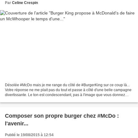
Par
Celine Crespin
Désolée #McDo mais je me range du côté de #BurgerKing sur ce coup là...
Votre réponse ne me plait pas du tout et passe à côté d'une belle campagne
divertissante. Le ton est condescendant, pas à l'image que vous donnez
habituellement, tres déçue. Dommage. iletaitunepub.fr Et...
Composer son propre burger chez #McDo :
l'avenir...
Publié le 19/08/2015 à 12:54