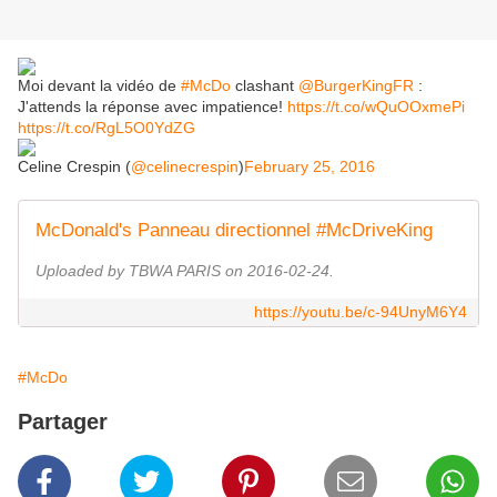
Moi devant la vidéo de
#McDo
clashant
@BurgerKingFR
:
J'attends la réponse avec impatience!
https://t.co/wQuOOxmePi
https://t.co/RgL5O0YdZG
Celine Crespin (
@celinecrespin
)
February 25, 2016
McDonald's Panneau directionnel #McDriveKing
Uploaded by TBWA PARIS on 2016-02-24.
https://youtu.be/c-94UnyM6Y4
#McDo
Partager