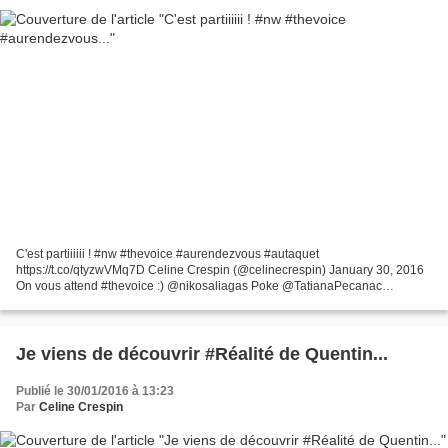
C'est partiiiiii ! #nw #thevoice #aurendezvous #autaquet
https://t.co/qtyzwVMq7D Celine Crespin (@celinecrespin) January 30, 2016
On vous attend #thevoice :) @nikosaliagas Poke @TatianaPecanac
@celinecrespin @Phil_Khattou pic.twitter.com/pJPDJwufwe
Je viens de découvrir #Réalité de Quentin...
Publié le 30/01/2016 à 13:23
Par
Celine Crespin