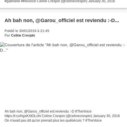
#gabrielle #thevoice Celine Crespin (@celinecrespin) January 30, 2016
Ah bah non, @Garou_officiel est reviendu :-D...
Publié le 30/01/2016 à 21:45
Par
Celine Crespin
Ah bah non, @Garou_officiel est reviendu :-D #TheVoice
https://t.co/hgsKXtOLoN Celine Crespin (@celinecrespin) January 30, 2016
On n'avait pas dit qu'on prenait plus les québécois ? #TheVoice