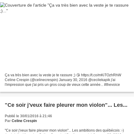
Ça va très bien avec la veste je te rassure ;) 😘 https://t.co/mKiTOzhRhW
Celine Crespin (@celinecrespin) January 30, 2016 @cecilekapik j'ai
l'impression que j'ai pris un gros coup de vieux cette année... #thevoice
"Ce soir j'veux faire pleurer mon violon"... Les...
Publié le 30/01/2016 à 21:46
Par
Celine Crespin
"Ce soir j'veux faire pleurer mon violon"... Les ambitions des québécois :-)