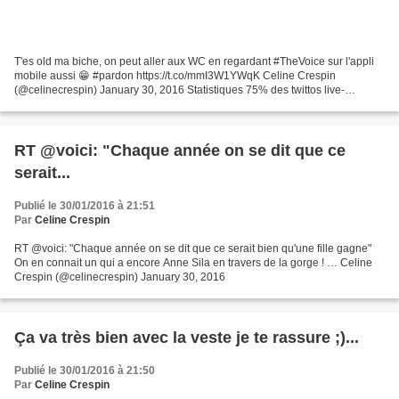
T'es old ma biche, on peut aller aux WC en regardant #TheVoice sur l'appli
mobile aussi 😁 #pardon https://t.co/mmI3W1YWqK Celine Crespin
(@celinecrespin) January 30, 2016 Statistiques 75% des twittos live-
tweetant #TheVoice sont allés aux WC à 21h52....
RT @voici: "Chaque année on se dit que ce
serait...
Publié le 30/01/2016 à 21:51
Par
Celine Crespin
RT @voici: "Chaque année on se dit que ce serait bien qu'une fille gagne"
On en connait un qui a encore Anne Sila en travers de la gorge ! … Celine
Crespin (@celinecrespin) January 30, 2016
Ça va très bien avec la veste je te rassure ;)...
Publié le 30/01/2016 à 21:50
Par
Celine Crespin