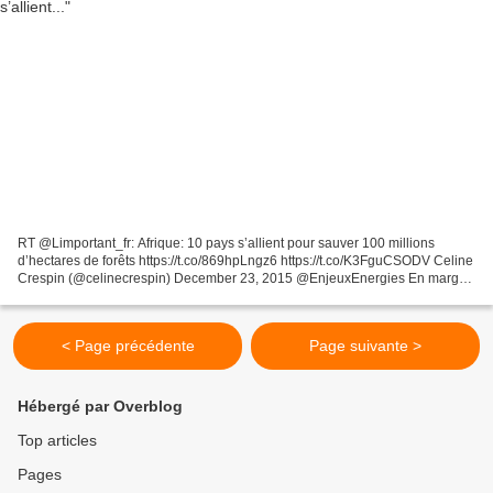
RT @Limportant_fr: Afrique: 10 pays s’allient pour sauver 100 millions
d’hectares de forêts https://t.co/869hpLngz6 https://t.co/K3FguCSODV Celine
Crespin (@celinecrespin) December 23, 2015 @EnjeuxEnergies En marge
de la conférence de l'ONU sur le climat...
< Page précédente
Page suivante >
Hébergé par Overblog
Top articles
Pages