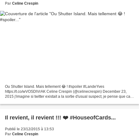
Par
Celine Crespin
Ou Shutter Island. Mais tellement 😂 ! #spoiler #LandeYves
https://t.co/wVOSDlVrAK Celine Crespin (@celinecrespin) December 23,
2015 j'imagine si twitter existait a la sortie d'usual suspect, je pense que ca
finissait dans le sang
Il revient, il revient !!! ❤️ #HouseofCards...
Publié le 23/12/2015 à 13:53
Par
Celine Crespin