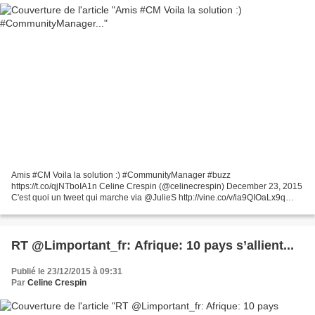
Amis #CM Voila la solution :) #CommunityManager #buzz
https://t.co/qjNTboIA1n Celine Crespin (@celinecrespin) December 23, 2015
C'est quoi un tweet qui marche via @JulieS http://vine.co/v/ia9QIOaLx9q
#CM #SocialMedia #Twitter
RT @Limportant_fr: Afrique: 10 pays s’allient...
Publié le 23/12/2015 à 09:31
Par
Celine Crespin