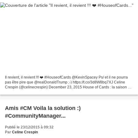
Il revient, il revient !!! ❤️ #HouseofCards @KevinSpacey Ps/ et il ne pourra
pas être pire que @realDonaldTrump ;-) https://t.co/3d8W8bq7XJ Celine
Crespin (@celinecrespin) December 23, 2015 House of Cards : la saison 4
se dévoile dans une première vidéo...
Amis #CM Voila la solution :)
#CommunityManager...
Publié le 23/12/2015 à 09:32
Par
Celine Crespin