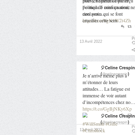
mars), ne jamais avoir reçu
pouviez arrêter de parler
6
l’e-mail de confirmation, ne
politique 5 mins ça serait
1
rien avoir…
cool yen a qui se font
6
2
https://t.co/VgN1W7t4Zh
crucifier cette sem…
6
3
6
Pr
Pr
4
13 Avril 2022
10 Avril 2022
6
5
6
6
🎈Celine Crespin
6
7
(
)
@celinecrespin
Je n’arrive même plus à
6
m’étonner de leurs
8
attitudes… La fatigue est
6
9
immense de voir autant
7
d’incompétences chez no
0
https://t.co/GgBjNKy6Xp
8
9
1
2
3
4
5
6
7
8
9
1
1
1
1
1
1
1
1
>
🎈Celine Crespin
0
0
0
0
0
0
0
0
0
0
0
0
1
2
3
4
5
6
7
>
(
)
0
0
0
0
0
0
0
0
0
0
0
0
0
0
0
0
0
>
@celinecrespin
#WillSmith
#Gifle
0
0
0
0
0
0
0
0
Pr
#ChrisRock
12 Avril 2022