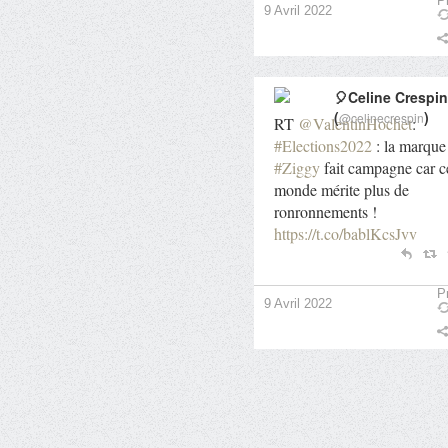
Pr
9 Avril 2022
🎈Celine Crespin
(
)
@celinecrespin
RT
@ValentinHochet
:
#Elections2022
: la marque
#Ziggy
fait campagne car c
monde mérite plus de
ronronnements !
https://t.co/bablKcsJvv
Pr
9 Avril 2022