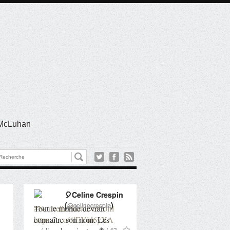
l McLuhan
🎈Celine Crespin
🎈Celine Crespin
(
(
)
)
@celinecrespin
@celinecrespin
#NouvellePhotoDeProfil
Tout le monde devrait
https://t.co/4lEYid6yXA
connaître son nom. Les