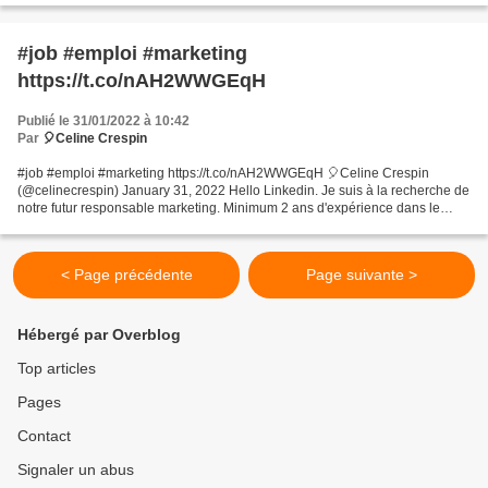
#job #emploi #marketing
https://t.co/nAH2WWGEqH
Publié le 31/01/2022 à 10:42
Par
🎈Celine Crespin
#job #emploi #marketing https://t.co/nAH2WWGEqH 🎈Celine Crespin
(@celinecrespin) January 31, 2022 Hello Linkedin. Je suis à la recherche de
notre futur responsable marketing. Minimum 2 ans d'expérience dans le
domaine du marketing et du contenu avec....
< Page précédente
Page suivante >
Hébergé par Overblog
Top articles
Pages
Contact
Signaler un abus