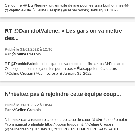
Ce fou rire 😂 Du Kleenex fort, en toile de jute pour les vrais bonhommes 😂
@PepiteSexiste 🎈Celine Crespin (@celinecrespin) January 31, 2022
RT @DamidotValerie: « Les gars on va mettre
des...
Publié le 31/01/2022 à 12:36
Par
🎈Celine Crespin
RT @DamidotValerie: « Les gars on va mettre des fils sur les AirPods » «
Ouais genial comme ça on les perdra pas » Ékésappelerioécouteurs………
🎈Celine Crespin (@celinecrespin) January 31, 2022
N’hésitez pas à rejoindre cette équipe coup...
Publié le 31/01/2022 à 10:44
Par
🎈Celine Crespin
N’hésitez pas à rejoindre cette équipe coup de cœur 😍😍❤️ ! #job #emploi
#communicationdigitale https://t.co/qmtugpcYm2 🎈Celine Crespin
(@celinecrespin) January 31, 2022 RECRUTEMENT RESPONSABLE
COMMUNICATION DIGITALE Chez Les Vertugadins - Inventeurs de...