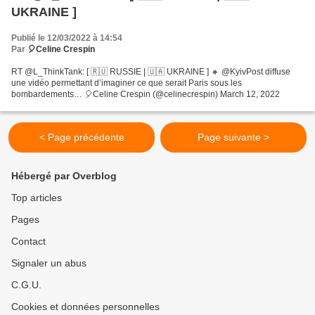
UKRAINE ]
Publié le 12/03/2022 à 14:54
Par
🎈Celine Crespin
RT @L_ThinkTank: [ 🇷🇺 RUSSIE | 🇺🇦 UKRAINE ] 🔸 @KyivPost diffuse
une vidéo permettant d’imaginer ce que serait Paris sous les
bombardements… 🎈Celine Crespin (@celinecrespin) March 12, 2022
< Page précédente
Page suivante >
Hébergé par Overblog
Top articles
Pages
Contact
Signaler un abus
C.G.U.
Cookies et données personnelles