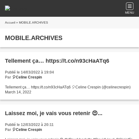
MENU
Accueil
» MOBILE.ARCHIVES
MOBILE.ARCHIVES
Tellement ça… https://t.co/n93cHaATq6
Publié le 14/03/2022 à 19:04
Par
🎈Celine Crespin
Tellement ça… https://t.co/n93cHaATq6 🎈Celine Crespin (@celinecrespin)
March 14, 2022
Laissez moi, je vais vous retenir 😍...
Publié le 12/03/2022 à 20:11
Par
🎈Celine Crespin