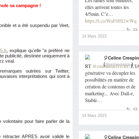
Les rames sont blindées,
annule sa campagne !
elles arrivent toutes les
4/5min. C’e…
https://t.co/WaF0Hl2wWq
onible et a été suspendu par Veet,
14 Mars 2023
.fr
, explique qu'elle "a préféré ne
te publicité, destinée uniquement à
🎈Celine Crespin
zz viral.
(
)
@celinecrespin
RT
@emmanuelvivier
: L'I
emarques outrées sur Twitter,
générative va décupler les
uvaises interprétations qui sont à
possibilités en matière de
création de contenus et de
marketing... Avec Dall-e,
Stable…
14 Mars 2023
 volontaire pour faire parler de la
rétracter APRES avoir validé le
🎈Celine Crespin