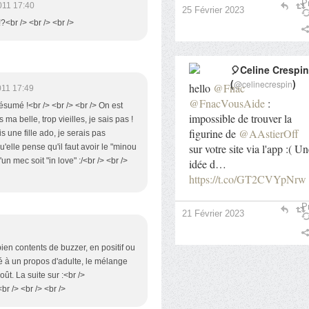
Pr
011 17:40
25 Février 2023
<br /> <br /> <br />
🎈Celine Crespin
(
)
@celinecrespin
hello
@Fnac
011 17:49
@FnacVousAide
:
résumé !<br /> <br /> <br /> On est
impossible de trouver la
ma belle, trop vieilles, je sais pas !
figurine de
@AAstierOff
s une fille ado, je serais pas
sur votre site via l'app :( U
elle pense qu'il faut avoir le "minou
un mec soit "in love" :/<br /> <br />
idée d…
https://t.co/GT2CVYpNrw
Pr
21 Février 2023
bien contents de buzzer, en positif ou
lé à un propos d'adulte, le mélange
t. La suite sur :<br />
<br /> <br /> <br />