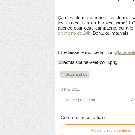
Ç
a c'est du grand marketing, du mess
les jeunes filles en barbies porno" 
agence pour cette campagne, qui a le
en moins de 24h
. Bon... ou mauvais !
Et je laisse le mot de la fin à
@lactuala
Buzz and co
3 Mai 2011
← Article précédent
Ar
Commenter cet article
Ajouter un commentaire