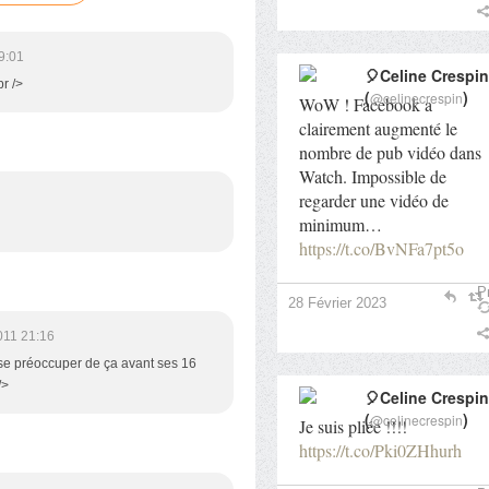
9:01
🎈Celine Crespin
br />
(
)
@celinecrespin
WoW ! Facebook a
clairement augmenté le
nombre de pub vidéo dans
Watch. Impossible de
regarder une vidéo de
minimum…
https://t.co/BvNFa7pt5o
Pr
28 Février 2023
011 21:16
 se préoccuper de ça avant ses 16
/>
🎈Celine Crespin
(
)
@celinecrespin
Je suis pliée !!!!
https://t.co/Pki0ZHhurh