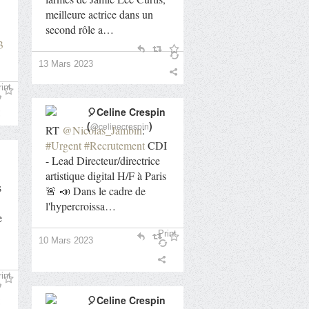
meilleure actrice dans un
second rôle a…
3
13 Mars 2023
int
🎈Celine Crespin
(
)
@celinecrespin
RT
@Nicolas_Jambin
:
#Urgent
#Recrutement
CDI
- Lead Directeur/directrice
artistique digital H/F à Paris
s
🚨 📣 Dans le cadre de
l'hypercroissa…
e
Print
10 Mars 2023
int
🎈Celine Crespin