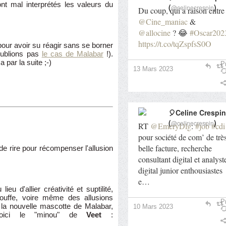
ont mal interprétés les valeurs du
(
)
@celinecrespin
Du coup, qui a raison entre
@Cine_maniac
&
@allocine
? 😂
#Oscar202
https://t.co/tqZspfsS0O
ur avoir su réagir sans se borner
oublions pas
le cas de Malabar
!).
 par la suite ;-)
Pr
13 Mars 2023
🎈Celine Crespin
(
)
@celinecrespin
RT
@EmeryDlg
:
#job
#cdi
pour société de com’ de trè
belle facture, recherche
 de rire pour récompenser l'allusion
consultant digital et analyst
digital junior enthousiastes
e…
u d'allier créativité et suptilité,
pouffe, voire même des allusions
Pr
 la nouvelle mascotte de Malabar,
10 Mars 2023
voici le "minou" de
Veet
: