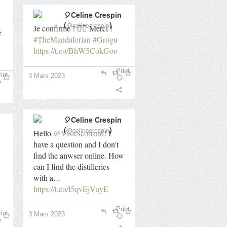
🎈Celine Crespin
(
)
@celinecrespin
Je confirme ! 👍🏻 Merci !
é
#TheMandalorian
#Grogu
https://t.co/BhW5CokGoo
Print
int
3 Mars 2023
🎈Celine Crespin
(
)
@celinecrespin
Hello
@VisitScotland
! I
have a question and I don't
find the anwser online. How
can I find the distilleries
with a…
https://t.co/l5qvEjVuyE
Print
int
3 Mars 2023