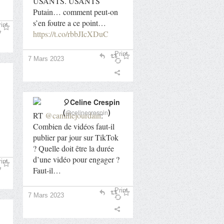
USANTS. USANTS
Putain… comment peut-on
s’en foutre a ce point…
int
https://t.co/rbbJIcXDuC
Print
7 Mars 2023
🎈Celine Crespin
(
)
@celinecrespin
RT
@camillejourdain
:
Combien de vidéos faut-il
publier par jour sur TikTok
? Quelle doit être la durée
d’une vidéo pour engager ?
int
Faut-il…
Print
7 Mars 2023