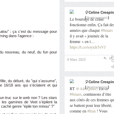
🎈Celine Crespin
(
)
@celinecrespin
Le bourrage de crâne
fonctionne enfin. Ça fait de
années que chaque
#8mars
matou"
: ça c'est du message pour
il y avait « journée de la
orming dans l'agence :
femme » en t…
https://t.co/soynJr5sVJ
 du nouveau, du neuf, du fun pour
Pr
8 Mars 2023
fille, du déluré, du "qui s'assume",
🎈Celine Crespin
 16/18 ans qui s'éclatent et qui
(
)
@celinecrespin
RT
@AlexQuiec
: En ce
#8mars
, continuons d’être
 un truc sur le web non ? Les stars
aux côtés de ces femmes qu
 les gamines de Veet s'épilent la
se battent pour leur liberté,
u caché genre "épile ton minou" ?"
comme en
#Iran
! Vous