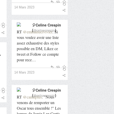
14 Mars 2023
🎈Celine Crespin
(
)
@celinecrespin
RT
@emmanuelvivier
: Si
vous voulez avoir une liste
assez exhaustive des styles
possible en DM, Likez ce
A
tweet et Follow ce compte
pour rece…
14 Mars 2023
🎈Celine Crespin
(
)
@celinecrespin
RT
@canalplus
: "Nous
venons de remporter un
Oscar tous ensemble !" Les
larmes de Jamie Lee Curtis,