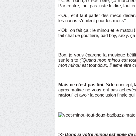
-"C'est bon ça ! Pas bête, ça marchera 
Par contre, faut pas juste le dire, faut en
-"Oui, et il faut parler des mecs deda
les nanas s'épilent pour les mecs"
-"Ok, on fait ça : le minou et le matou !
fait chat de gouttière, bad boy, sexy. ça 
Bon, je vous épargne la musique bêtif
sur le site
("Quand mon minou est tout 
mon minou est tout doux, il aime être c
Mais ce n'est pas fini.
Si le concept, l
aproximative ne vous ont pas achevés
matou
" et avoir la conclusion finale qu
>> Donc si votre minou est épilé de 