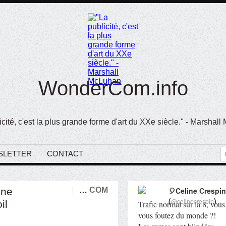
WonderCom.info
icité, c'est la plus grande forme d'art du XXe siècle." - Marshal
SLETTER
CONTACT
une
…
COM
🎈Celine Crespin
(
)
@celinecrespin
il
Trafic normal sur la 8, vous
vous foutez du monde ?!