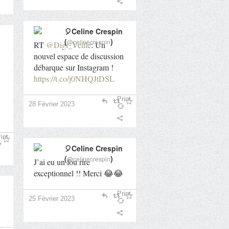
🎈Celine Crespin
(
)
@celinecrespin
RT
@Digi_Veille
: Un
nouvel espace de discussion
débarque sur Instagram !
https://t.co/j0NHQJtDSL
Print
28 Février 2023
int
🎈Celine Crespin
(
)
@celinecrespin
J’ai eu un fou rire
exceptionnel !! Merci 😂😂
Print
25 Février 2023