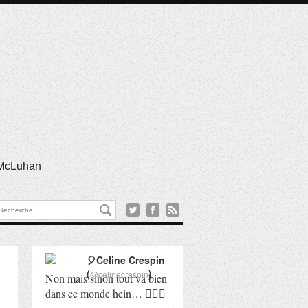
l McLuhan
🎈Celine Crespin
(
)
@celinecrespin
Non mais sinon tout va bien
dans ce monde hein… 🤦🏻‍♀️