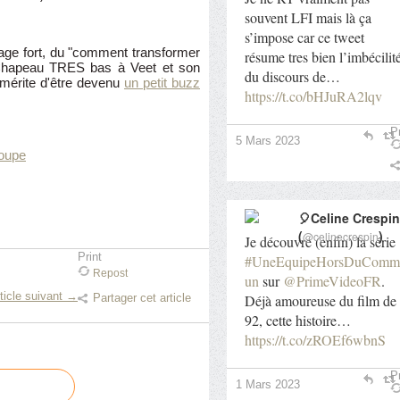
souvent LFI mais là ça
s’impose car ce tweet
age fort, du "comment transformer
résume tres bien l’imbécilit
! Chapeau TRES bas à Veet et son
du discours de…
 mérite d'être devenu
un petit buzz
https://t.co/bHJuRA2lqv
Pr
5 Mars 2023
loupe
🎈Celine Crespin
(
)
@celinecrespin
Je découvre (enfin) la série
Print
#UneEquipeHorsDuComm
Repost
un
sur
@PrimeVideoFR
.
ticle suivant →
Déjà amoureuse du film de
Partager cet article
92, cette histoire…
https://t.co/zROEf6wbnS
Pr
1 Mars 2023