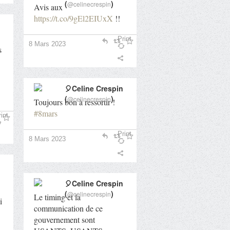
(
)
@celinecrespin
Avis aux
https://t.co/9gEl2EIUxX
!!
Print
8 Mars 2023
s
🎈Celine Crespin
(
)
@celinecrespin
Toujours bon à ressortir !
#8mars
int
Print
8 Mars 2023
🎈Celine Crespin
(
)
@celinecrespin
Le timing et la
i
communication de ce
gouvernement sont