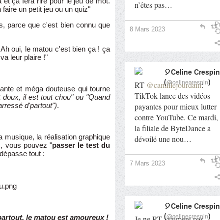
et ça fera rire pour le jeu de mot.
n’êtes pas…
 faire un petit jeu ou un quiz"
ns, parce que c'est bien connu que
Pr
8 Mars 2023
 Ah oui, le matou c'est bien ça ! ça
va leur plaire !"
🎈Celine Crespin
(
)
@celinecrespin
RT
@camillejourdain
:
iante et méga douteuse qui tourne
TikTok lance des vidéos
doux, il est tout chou" ou "Quand
payantes pour mieux lutter
arressé d'partout")
.
contre YouTube. Ce mardi,
la filiale de ByteDance a
a musique, la réalisation graphique
dévoilé une nou…
, vous pouvez "
passer le test du
i dépasse tout :
Pr
7 Mars 2023
🎈Celine Crespin
(
)
@celinecrespin
partout, le matou est amoureux !
Je ne RT vraiment pas