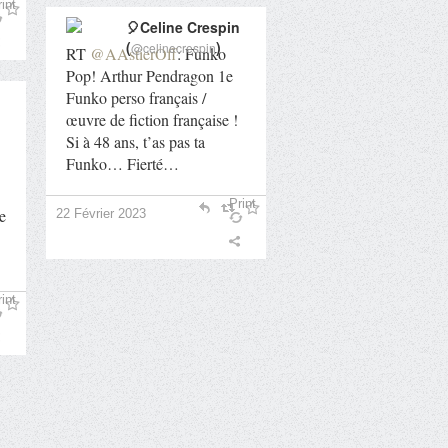
int
🎈Celine Crespin
(
)
@celinecrespin
RT
@AAstierOff
: Funko
Pop! Arthur Pendragon 1e
Funko perso français /
œuvre de fiction française !
Si à 48 ans, t’as pas ta
Funko… Fierté…
Print
ne
22 Février 2023
int