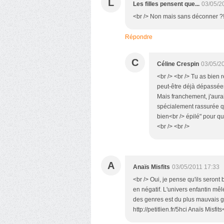
L
Les filles pensent que...
03/05/2
<br /> Non mais sans déconner ?!?
Répondre
C
Céline Crespin
03/05/2
<br /> <br /> Tu as bien 
peut-être déjà dépassées 
Mais franchement, j'aurai
spécialement rassurée qu'
bien<br /> épilé" pour qu'
<br /> <br />
A
Anaïs Misfits
03/05/2011 17:33
<br /> Oui, je pense qu'ils seront 
en négatif. L'univers enfantin mê
des genres est du plus mauvais goû
http://petitlien.fr/5hci Anaïs Misfits