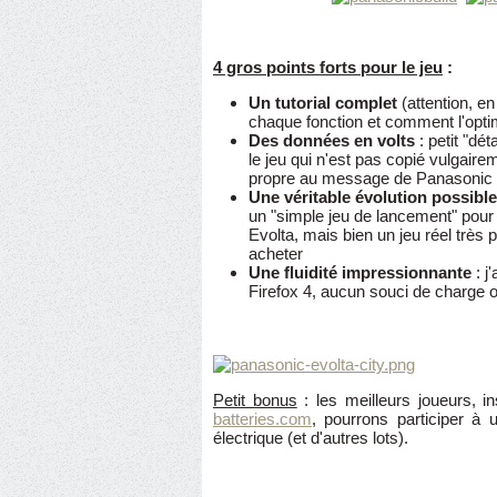
4 gros points forts pour le jeu
:
Un tutorial complet
(attention, en
chaque fonction et comment l'opti
Des données en volts
: petit "dé
le jeu qui n'est pas copié vulgaire
propre au message de Panasonic
Une véritable évolution possible
un "simple jeu de lancement" pou
Evolta, mais bien un jeu réel trè
acheter
Une fluidité impressionnante
: j
Firefox 4, aucun souci de charge 
Petit bonus
: les meilleurs joueurs, in
batteries.com
, pourrons participer à
électrique (et d'autres lots).