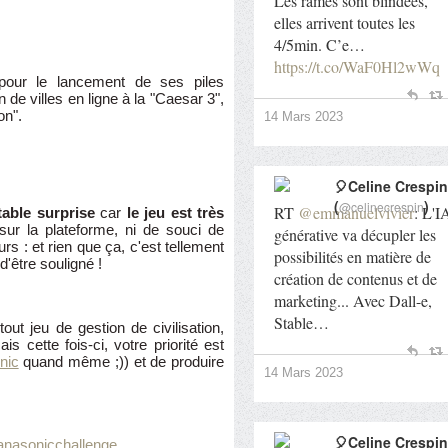
Les rames sont blindées,
elles arrivent toutes les
4/5min. C’e…
https://t.co/WaF0Hl2wWq
our le lancement de ses piles
n de villes en ligne à la "Caesar 3",
on".
14 Mars 2023
🎈Celine Crespin
(
)
@celinecrespin
RT
@emmanuelvivier
: L'I
table surprise
car
le jeu est très
sur la plateforme, ni de souci de
générative va décupler les
rs : et rien que ça, c'est tellement
possibilités en matière de
d'être souligné !
création de contenus et de
marketing... Avec Dall-e,
Stable…
ut jeu de gestion de civilisation,
s cette fois-ci, votre priorité est
nic
quand même ;)) et de produire
14 Mars 2023
🎈Celine Crespin