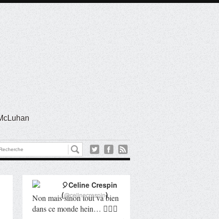
l McLuhan
🎈Celine Crespin
(
)
@celinecrespin
Non mais sinon tout va bien
dans ce monde hein… 🤦🏻‍♀️