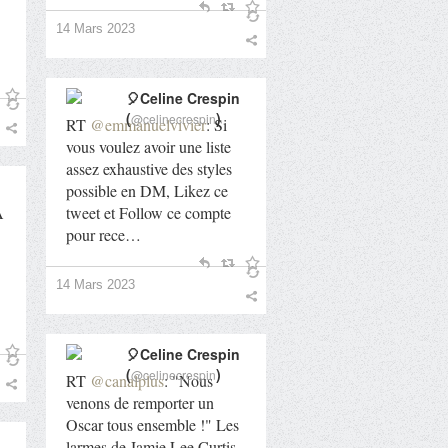
14 Mars 2023
🎈Celine Crespin
(
)
@celinecrespin
RT
@emmanuelvivier
: Si
vous voulez avoir une liste
assez exhaustive des styles
possible en DM, Likez ce
A
tweet et Follow ce compte
pour rece…
14 Mars 2023
🎈Celine Crespin
(
)
@celinecrespin
RT
@canalplus
: "Nous
venons de remporter un
Oscar tous ensemble !" Les
larmes de Jamie Lee Curtis,