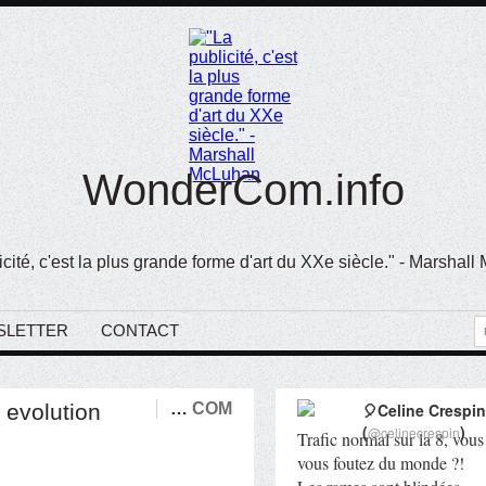
WonderCom.info
icité, c'est la plus grande forme d'art du XXe siècle." - Marshal
SLETTER
CONTACT
 evolution
…
COM
🎈Celine Crespin
(
)
@celinecrespin
Trafic normal sur la 8, vous
vous foutez du monde ?!