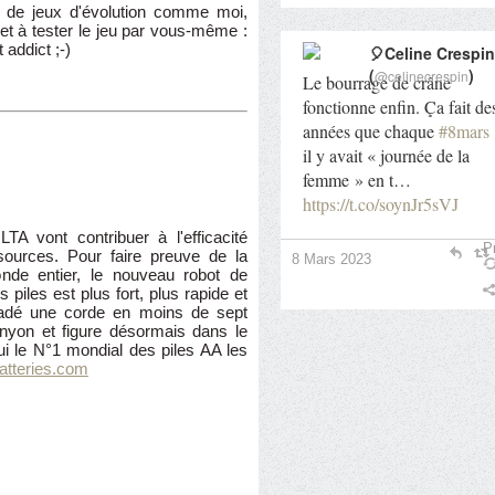
 de jeux d'évolution comme moi,
 et à tester le jeu par vous-même :
addict ;-)
🎈Celine Crespin
(
)
@celinecrespin
Le bourrage de crâne
fonctionne enfin. Ça fait de
années que chaque
#8mars
il y avait « journée de la
femme » en t…
https://t.co/soynJr5sVJ
A vont contribuer à l'efficacité
Pr
sources. Pour faire preuve de la
8 Mars 2023
de entier, le nouveau robot de
 piles est plus fort, plus rapide et
dé une corde en moins de sept
nyon et figure désormais dans le
ui le N°1 mondial des piles AA les
tteries.com