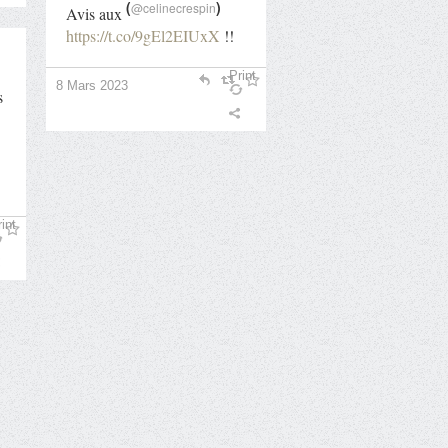
(
)
@celinecrespin
Avis aux
https://t.co/9gEl2EIUxX
!!
Print
8 Mars 2023
s
int