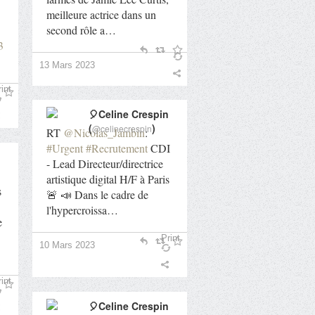
meilleure actrice dans un
second rôle a…
3
13 Mars 2023
int
🎈Celine Crespin
(
)
@celinecrespin
RT
@Nicolas_Jambin
:
#Urgent
#Recrutement
CDI
- Lead Directeur/directrice
artistique digital H/F à Paris
s
🚨 📣 Dans le cadre de
l'hypercroissa…
e
Print
10 Mars 2023
int
🎈Celine Crespin