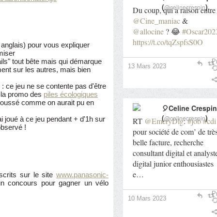
(
)
@celinecrespin
Du coup, qui a raison entre
@Cine_maniac
&
@allocine
? 😂
#Oscar202
https://t.co/tqZspfsS0O
 anglais) pour vous expliquer
miser
tails" tout bête mais qui démarque
Pr
13 Mars 2023
ment sur les autres, mais bien
: ce jeu ne se contente pas d'être
r la promo des
piles écologiques
s poussé comme on aurait pu en
🎈Celine Crespin
(
)
@celinecrespin
'ai joué à ce jeu pendant + d'1h sur
RT
@EmeryDlg
:
#job
#cdi
observé !
pour société de com’ de trè
belle facture, recherche
consultant digital et analyst
digital junior enthousiastes
e…
scrits sur le site
www.panasonic-
 un concours pour gagner un vélo
Pr
10 Mars 2023