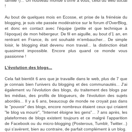
famille !)... Un nouveau monde s'offre à vous, celui du web social
!
Au bout de quelques mois en Ecosse, et prise de la frénésie du
blogging, je suis vite passée modératrice sur le forum d'OverBlog,
et donc en contact avec l'équipe (petite et que technique à
l'époque) de mon hébergeur. De fil en aiguille, au bout d'1 an, en
rentrant en France, ils ont souhaité m'embaucher... De simple
loisir, le blogging était devenu mon travail... la distinction était
quasiment impossible. Encore plus quand ce monde vous
passionne !
L'évolution des blogs...
Cela fait bientôt 6 ans que je travaille dans le web, plus de 7 que
je connais bien l'univers du blogging et des communautés... J'ai
également vu l'évolution des blogs, du traitement des blogs par
les médias, des profils de blogueurs, de l'évolution des sujets
abordés... Il y a 6 ans, beaucoup de monde ne croyait pas dans
le "pouvoir" des blogs, encore nombreux étaient ceux qui criaient
"le blog va mourir", "Internet éloigne les gens"... 7 ans après, les
plateformes de blogs existent toujours et ce malgré l'apparition
de Facebook ou du micro-blogging (Posterous, Tumblr, Twitter...)
qui s'avèrent, bien au contraire, de parfait complément à un blog.