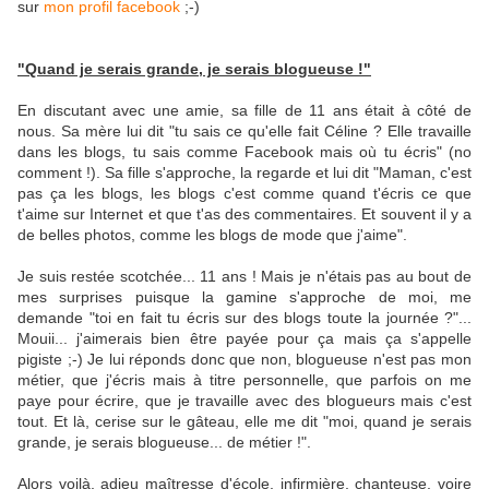
sur
mon profil facebook
;-)
"Quand je serais grande, je serais blogueuse !"
En discutant avec une amie, sa fille de 11 ans était à côté de
nous. Sa mère lui dit "tu sais ce qu'elle fait Céline ? Elle travaille
dans les blogs, tu sais comme Facebook mais où tu écris" (no
comment !). Sa fille s'approche, la regarde et lui dit "Maman, c'est
pas ça les blogs, les blogs c'est comme quand t'écris ce que
t'aime sur Internet et que t'as des commentaires. Et souvent il y a
de belles photos, comme les blogs de mode que j'aime".
Je suis restée scotchée... 11 ans ! Mais je n'étais pas au bout de
mes surprises puisque la gamine s'approche de moi, me
demande "toi en fait tu écris sur des blogs toute la journée ?"...
Mouii... j'aimerais bien être payée pour ça mais ça s'appelle
pigiste ;-) Je lui réponds donc que non, blogueuse n'est pas mon
métier, que j'écris mais à titre personnelle, que parfois on me
paye pour écrire, que je travaille avec des blogueurs mais c'est
tout. Et là, cerise sur le gâteau, elle me dit "moi, quand je serais
grande, je serais blogueuse... de métier !".
Alors voilà, adieu maîtresse d'école, infirmière, chanteuse, voire