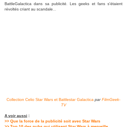
BattleGalactica dans sa publicité. Les geeks et fans s'étaient
révoltés criant au scandale...
Collection Celio Star Wars et Battlestar Galactica
par
FilmGeek-
TV
A voir aussi
:
>> Que la force de la publicité soit avec Star Wars
>> Top 10 des pubs qui utilisent Star Wars à merveille