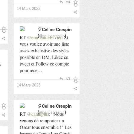
14 Mars 2023
🎈Celine Crespin
(
)
@celinecrespin
RT
@emmanuelvivier
: Si
vous voulez avoir une liste
assez exhaustive des styles
possible en DM, Likez ce
A
tweet et Follow ce compte
pour rece…
14 Mars 2023
🎈Celine Crespin
(
)
@celinecrespin
RT
@canalplus
: "Nous
venons de remporter un
Oscar tous ensemble !" Les
larmes de Jamie Lee Curtis,