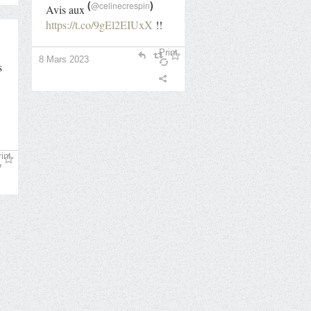
(
)
@celinecrespin
Avis aux
https://t.co/9gEl2EIUxX
!!
Print
8 Mars 2023
s
int