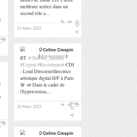
meilleure actrice dans un
second rôle a…
3
13 Mars 2023
int
🎈Celine Crespin
(
)
@celinecrespin
RT
@Nicolas_Jambin
:
#Urgent
#Recrutement
CDI
- Lead Directeur/directrice
artistique digital H/F à Paris
s
🚨 📣 Dans le cadre de
l'hypercroissa…
e
Print
10 Mars 2023
int
🎈Celine Crespin