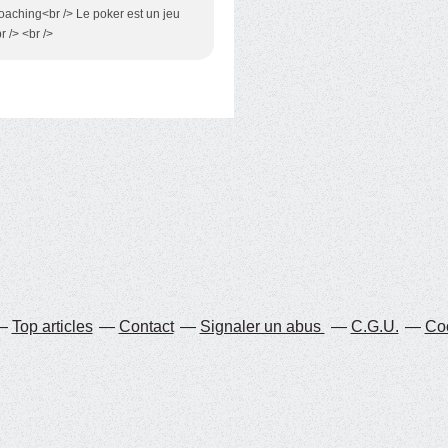
coaching<br /> Le poker est un jeu
r /> <br />
Top articles
Contact
Signaler un abus
C.G.U.
Coo