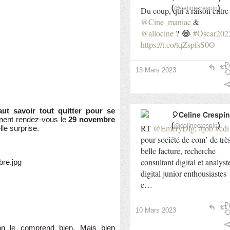
(
)
@celinecrespin
Du coup, qui a raison entre
@Cine_maniac
&
@allocine
? 😂
#Oscar202
https://t.co/tqZspfsS0O
Pr
13 Mars 2023
faut savoir tout quitter pour se
🎈Celine Crespin
nent rendez-vous le
29 novembre
(
)
@celinecrespin
RT
@EmeryDlg
:
#job
#cdi
le surprise.
pour société de com’ de trè
belle facture, recherche
consultant digital et analyst
digital junior enthousiastes
e…
Pr
10 Mars 2023
on le comprend bien. Mais bien