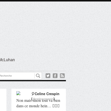
l McLuhan
🎈Celine Crespin
(
)
@celinecrespin
Non mais sinon tout va bien
dans ce monde hein… 🤦🏻‍♀️