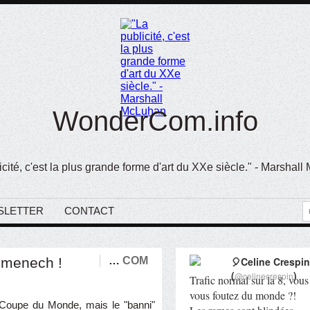
WonderCom.info
icité, c'est la plus grande forme d'art du XXe siècle." - Marshal
SLETTER
CONTACT
omenech !
…
COM
🎈Celine Crespin
(
)
@celinecrespin
Trafic normal sur la 8, vous
vous foutez du monde ?!
la Coupe du Monde, mais le "banni"