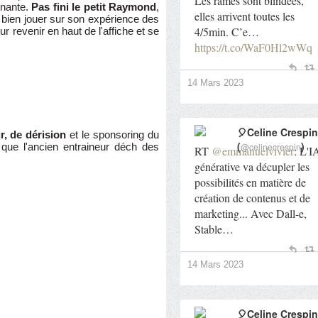
Les rames sont blindées,
enante.
Pas fini le petit Raymond
,
elles arrivent toutes les
e bien jouer sur son expérience des
4/5min. C’e…
r revenir en haut de l'affiche et se
https://t.co/WaF0Hl2wWq
14 Mars 2023
🎈Celine Crespin
, de dérision
et le sponsoring du
(
)
@celinecrespin
 que l'ancien entraineur déch des
RT
@emmanuelvivier
: L'I
générative va décupler les
possibilités en matière de
création de contenus et de
marketing... Avec Dall-e,
Stable…
14 Mars 2023
🎈Celine Crespin