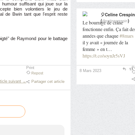
humour suffisant qui joue sur la
cepte bien volontiers le jeu de
🎈Celine Crespin
 de Bwin tant que l'esprit reste
(
)
@celinecrespin
Le bourrage de crâne
fonctionne enfin. Ça fait de
années que chaque
#8mars
oigté" de Raymond pour le battage
il y avait « journée de la
femme » en t…
https://t.co/soynJr5sVJ
Pr
Print
8 Mars 2023
Repost
ticle suivant →
Partager cet article