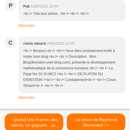
P
Pub
13/07/2011 22:44
<br /> Très bon article...<br /> <br /> <br />
Répondre
C
clovis simard
24/01/2011 12:26
<br /> Bonjour,<br /> <br /> Vous êtes cordialement invité à
visiter mon blog.<br /> <br /> Description : Mon
Blog(fermaton.over-blog.com), présente le développement
mathématique de la conscience humaine.<br /> <br /> La
Page No-10: E=MC2 !<br /> <br /> DE PLATON OU
D'EINSTEIN ?<br /> <br /> Cordialement<br /> <br /> Clovis
Simard<br /> <br /> <br />
Répondre
< [exclu] Une France, des
Le retour de Raymond
talents, un gagnant... sur
Domenech ! >