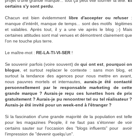
projet d'une grande marque... tout ça peut vite tourner la tête.
Et
certains s'y sont perdu
.
Chacun est bien évidemment
libre d'accepter ou refuser
:
manque d'intérêt, manque de temps... sont des motifs légitimes
et valables. Après tout, il y a une vie après le blog ;-) Mais
certaines attitudes sont mal venues et démontrent clairement que
l'on ne touche plus terre.
Le maître-mot :
RE-LA-TI-VI-SER
!
Se souvenir parfois (voire souvent) de
qui ont est
,
pourquoi on
blogue
, et surtout replacer le contexte : sans mon blog, et
surtout la tendance des agences pour nous mettre en avant,
nous pauvres mortels et internautes,
aurais-je été contacté
personnellement par le responsable marketing de cette
grande marque ? Aurais-je reçu ces lunettes hors de prix
gratuitement ? Aurais-je pu rencontrer tel ou tel réalisateur ?
Aurais-je été invité pour un week-end à l'étranger ?
Si la fascination d'une grande majorité de la population est telle
pour les magazines People, il ne faut pas s'étonner de voir
certains sauter sur l'occasion des "blogs influents" pour avoir
l'impression de "devenir quelqu'un".