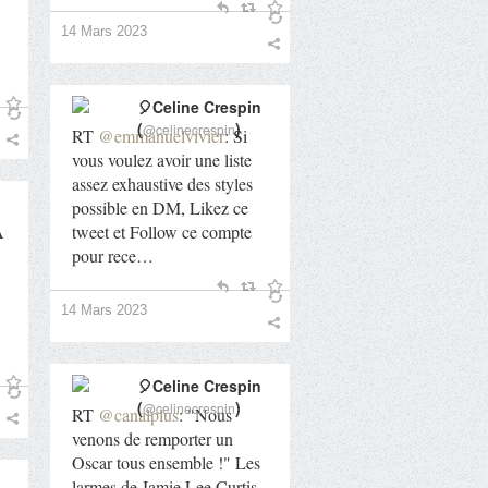
14 Mars 2023
🎈Celine Crespin
(
)
@celinecrespin
RT
@emmanuelvivier
: Si
vous voulez avoir une liste
assez exhaustive des styles
possible en DM, Likez ce
A
tweet et Follow ce compte
pour rece…
14 Mars 2023
🎈Celine Crespin
(
)
@celinecrespin
RT
@canalplus
: "Nous
venons de remporter un
Oscar tous ensemble !" Les
larmes de Jamie Lee Curtis,