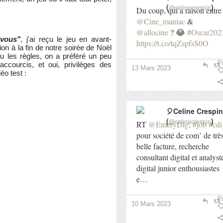
(
)
@celinecrespin
Du coup, qui a raison entre
@Cine_maniac
&
@allocine
? 😂
#Oscar202
 vous"
, j'ai reçu le jeu en avant-
https://t.co/tqZspfsS0O
on à la fin de notre soirée de Noël
lu les règles, on a préféré un peu
Pr
accourcis, et oui, privilèges des
13 Mars 2023
éo test :
🎈Celine Crespin
(
)
@celinecrespin
RT
@EmeryDlg
:
#job
#cdi
pour société de com’ de trè
belle facture, recherche
consultant digital et analyst
digital junior enthousiastes
e…
Pr
10 Mars 2023