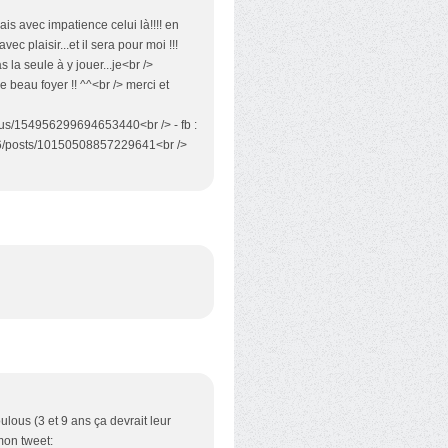
dais avec impatience celui là!!!! en
vec plaisir...et il sera pour moi !!!
 la seule à y jouer...je<br />
 beau foyer !! ^^<br /> merci et
tatus/154956299694653440<br /> - fb :
6/posts/10150508857229641<br />
lous (3 et 9 ans ça devrait leur
 mon tweet: