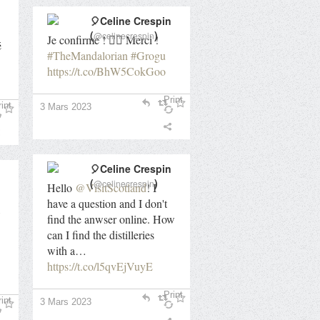
🎈Celine Crespin
(
)
@celinecrespin
Je confirme ! 👍🏻 Merci !
é
#TheMandalorian
#Grogu
https://t.co/BhW5CokGoo
Print
int
3 Mars 2023
🎈Celine Crespin
(
)
@celinecrespin
Hello
@VisitScotland
! I
have a question and I don't
find the anwser online. How
can I find the distilleries
with a…
https://t.co/l5qvEjVuyE
Print
int
3 Mars 2023