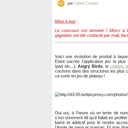
par
Céline Crespin
Mise à jour
:
Le concours est terminé ! Merci à t
gagnants ont été contacté par mail, face
Voici une évolution de produit à laque
Etant sacrée l'application jeu la pl
Ipad etc...),
Angry Birds
, le
célèbre j
cochons dans des structures les plus 
va sortir en jeu de plateau !
Oui oui, à l'heure où on tente de nu
s'est sûrement dit qu'il fallait en profi
barré et addictif pour le rendre acce
l'Apple de papa et maman. Et puis finale