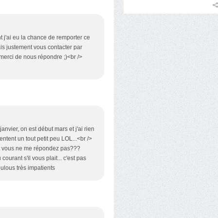
t j'ai eu la chance de remporter ce
llais justement vous contacter par
 merci de nous répondre ;)<br />
janvier, on est début mars et j'ai rien
ntent un tout petit peu LOL...<br />
 et vous ne me répondez pas???
ourant s'il vous plait... c'est pas
oulous très impatients