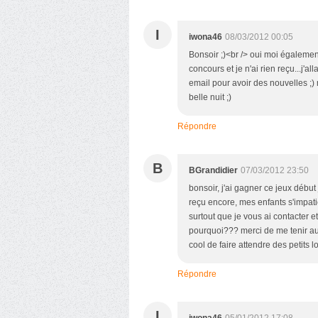
I
iwona46
08/03/2012 00:05
Bonsoir ;)<br /> oui moi égalemen
concours et je n'ai rien reçu...j'a
email pour avoir des nouvelles ;)
belle nuit ;)
Répondre
B
BGrandidier
07/03/2012 23:50
bonsoir, j'ai gagner ce jeux début 
reçu encore, mes enfants s'impatie
surtout que je vous ai contacter
pourquoi??? merci de me tenir au c
cool de faire attendre des petits l
Répondre
I
iwona46
05/01/2012 17:08