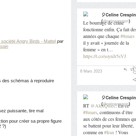
🎈Celine Crespin
(
)
@celinecrespin
Le bourrage de crâne
fonctionne enfin. Ça fait de
années que chaque
#8mars
société Angry Birds - Mattel
par
il y avait « journée de la
espin
femme » en t…
https://t.co/soynJr5sVJ
Pr
8 Mars 2023
es des schémas à reproduire
🎈Celine Crespin
(
)
@celinecrespin
RT
@AlexQuiec
: En ce
sez puissante, tire mal
#8mars
, continuons d’être
aux côtés de ces femmes qu
ion pour créer sa propre figure
se battent pour leur liberté,
2 ?)
comme en
#Iran
! Vous