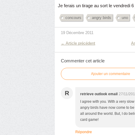
Je ferais un tirage au sort le vendredi 6
concours
angry birds
uno
19 Décembre 2011
← Article précédent
Ar
Commenter cet article
Ajouter un commentaire
R
retrieve outlook email
27/11/201
I agree with you. With a very slow 
angry birds have now come to b
all around the world. But, I do bel
card game!
Répondre