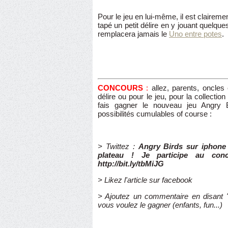
Pour le jeu en lui-même, il est claireme
tapé un petit délire en y jouant quelqu
remplacera jamais le
Uno entre potes
.
CONCOURS
:
allez, parents, oncles 
délire ou pour le jeu, pour la collection 
fais gagner le nouveau jeu Angry B
possibilités cumulables of course :
> Twittez :
Angry Birds sur iphone 
plateau ! Je participe au con
http://bit.ly/tbMiJG
> Likez l'article sur facebook
> Ajoutez un commentaire en disant "j
vous voulez le gagner (enfants, fun...)