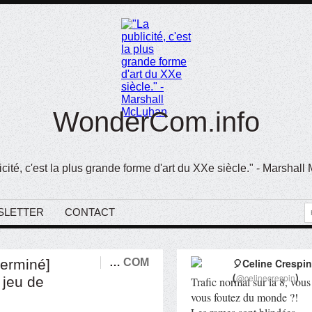
WonderCom.info
icité, c'est la plus grande forme d'art du XXe siècle." - Marshal
SLETTER
CONTACT
terminé]
…
COM
🎈Celine Crespin
(
)
@celinecrespin
 jeu de
Trafic normal sur la 8, vous
vous foutez du monde ?!