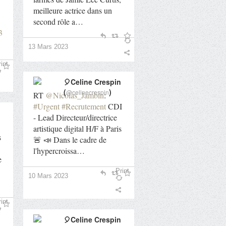
meilleure actrice dans un
second rôle a…
3
13 Mars 2023
int
🎈Celine Crespin
(
)
@celinecrespin
RT
@Nicolas_Jambin
:
#Urgent
#Recrutement
CDI
- Lead Directeur/directrice
artistique digital H/F à Paris
s
🚨 📣 Dans le cadre de
l'hypercroissa…
e
Print
10 Mars 2023
int
🎈Celine Crespin