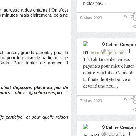
n’êtes pas…
nt adressé à des enfants ! On s'est
es minutes mais clairement, cela ne
Pr
8 Mars 2023
🎈Celine Crespin
(
)
@celinecrespin
RT
@camillejourdain
:
et tantes, grands-parents, pour le
ou pour le plaisir de participer... je
TikTok lance des vidéos
irds. Pour tenter de gagner, 3
payantes pour mieux lutter
contre YouTube. Ce mardi,
la filiale de ByteDance a
dévoilé une nou…
c'est dépassé, place au jeu de
cours chez @celinecrespin :
Pr
7 Mars 2023
e participe" et pour quelle raison
🎈Celine Crespin
(
)
@celinecrespin
Je ne RT vraiment pas