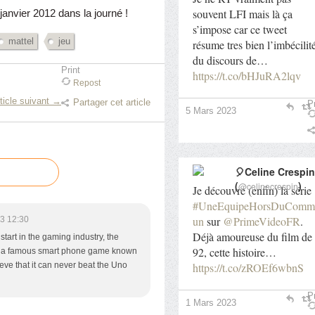
souvent LFI mais là ça
 janvier 2012 dans la journé !
s’impose car ce tweet
mattel
jeu
résume tres bien l’imbécilit
du discours de…
Print
https://t.co/bHJuRA2lqv
Repost
ticle suivant →
Partager cet article
Pr
5 Mars 2023
🎈Celine Crespin
(
)
@celinecrespin
Je découvre (enfin) la série
#UneEquipeHorsDuComm
un
sur
@PrimeVideoFR
.
3 12:30
Déjà amoureuse du film de
start in the gaming industry, the
92, cette histoire…
e a famous smart phone game known
ieve that it can never beat the Uno
https://t.co/zROEf6wbnS
Pr
1 Mars 2023