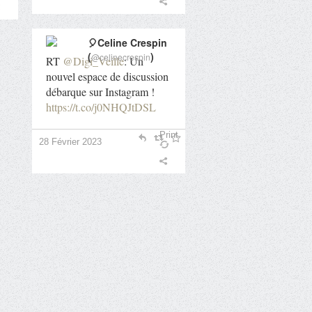
🎈Celine Crespin
(
)
@celinecrespin
RT
@Digi_Veille
: Un
nouvel espace de discussion
débarque sur Instagram !
https://t.co/j0NHQJtDSL
Print
28 Février 2023