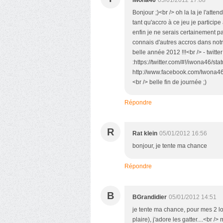
Bonjour ;)<br /> oh la la je l'atten
tant qu'accro à ce jeu je participe a
enfin je ne serais certainement pas
connais d'autres accros dans notre
belle année 2012 !!!<br /> - twitter
:https://twitter.com/#!/iwona46/s
http://www.facebook.com/Iwona4
<br /> belle fin de journée ;)
Répondre
R
Rat klein
05/01/2012 16:56
bonjour, je tente ma chance
Répondre
B
BGrandidier
05/01/2012 14:51
je tente ma chance, pour mes 2 lou
plaire), j'adore les gatter....<br />