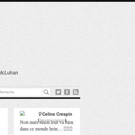
l McLuhan
🎈Celine Crespin
(
)
@celinecrespin
Non mais sinon tout va bien
dans ce monde hein… 🤦🏻‍♀️