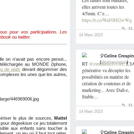
Les rames sont blindées,
elles arrivent toutes les
4/5min. C’e…
https://t.co/WaF0Hl2wWq
ous pour vos participations. Les
14 Mars 2023
book ou twitter.
🎈Celine Crespin
lle on n'avait pas encore pensé...
(
)
@celinecrespin
RT
@emmanuelvivier
: L'I
us téléchargée au MONDE (Iphone,
eu de piafs
devant dégommer des
générative va décupler les
complexes les unes que les autres,
possibilités en matière de
création de contenus et de
marketing... Avec Dall-e,
Stable…
14 Mars 2023
mériser le plus de sources,
Mattel
ter pour dégeekiser ce jeu totalement
ssible aux enfants sans toucher à
🎈Celine Crespin
ment, un jeu où il faut tout péter,