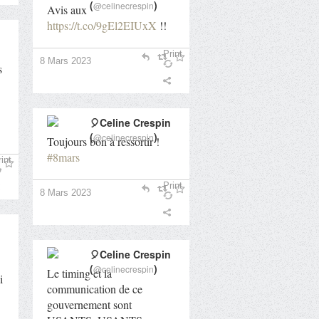
(
)
@celinecrespin
Avis aux
https://t.co/9gEl2EIUxX
!!
Print
8 Mars 2023
s
🎈Celine Crespin
(
)
@celinecrespin
Toujours bon à ressortir !
#8mars
int
Print
8 Mars 2023
🎈Celine Crespin
(
)
@celinecrespin
Le timing et la
i
communication de ce
gouvernement sont