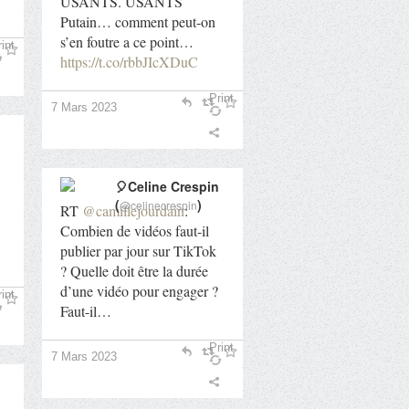
USANTS. USANTS
Putain… comment peut-on
s’en foutre a ce point…
int
https://t.co/rbbJIcXDuC
Print
7 Mars 2023
🎈Celine Crespin
(
)
@celinecrespin
RT
@camillejourdain
:
Combien de vidéos faut-il
publier par jour sur TikTok
? Quelle doit être la durée
d’une vidéo pour engager ?
int
Faut-il…
Print
7 Mars 2023