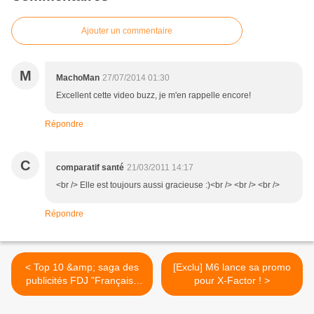
Ajouter un commentaire
M
MachoMan
27/07/2014 01:30
Excellent cette video buzz, je m'en rappelle encore!
Répondre
C
comparatif santé
21/03/2011 14:17
<br /> Elle est toujours aussi gracieuse :)<br /> <br /> <br />
Répondre
< Top 10 &amp; saga des
[Exclu] M6 lance sa promo
publicités FDJ "Française
pour X-Factor ! >
des jeux"