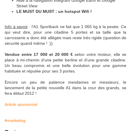
Aide à la navigation intégrant
Google
Earth
et
Google
Street
View
LE
MUST
DU
MUST
: un
hotspot
Wifi
!
Info
à savoir
:
l'A1
Sportback
ne fait que 1 065 kg à la pesée. Ce
qui veut dire, pour une citadine 5 portes et sa taille que la
carrosserie a donc été allégée mais reste très rigide (question de
sécurité quand même ! :)).
Vendue entre 17 000 et 20 000 €
selon votre moteur, elle se
place à mi-chemin d'une petite berline et d'une grande citadine.
Un beau compromis et une belle évolution pour une gamme
habituée et réputée pour ses 3 portes.
Encore un peu de patience
mesdames
et
messieurs
, le
lancement de la petite nouvelle
A1
dans la cour des grands, se
fera début 2012 !
Article sponsorisé
#marketing