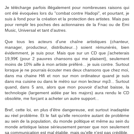
Je télécharge parfois illégalement pour nombreuses raisons qui
ont été évoquées lors du "combat contre Hadopi", et pourtant, je
suis à fond pour la création et la protection des artistes. Mais pas
pour remplir les poches des actionnaires de la Fnac ou de Emi
Music, Universal et tant d'autres.
Que tous les acteurs d'une chaîne artistiques (chanteur,
manager, producteur, distributeur...) soient rémunérés, bien
évidemment, je suis pour. Mais que sur un CD que j'acheterais
19,99€ (pour 2 pauvres chansons qui me plaisent), seulement
moins de 10% aille à mon artiste préféré... je suis contre. Surtout
lorsque je ne pourrais écouter mes deux chansons que chez moi,
dans ma chaine Hifi et non sur mon ordinateur quand je suis
dans ma cuisine ou dans le métro sur mon lecteur mp3... Surtout
quand, dans 5 ans, alors que mon pouvoir d'achat baisse, la
technologie (largement aidée par les majors) aura rendu le CD
obsolète, me forçant a acheter un autre support...
Bref, cette loi, en plus d'être dangereuse, est surtout inadaptée
au réel problème. Et le fait qu'elle rencontre autant de problème
au sein de la population, du monde politique et même au sein du
monde artistique laisse sérieusement penser que non seulement
sa communication est mal établie, mais qu'elle n'est pas crédible.