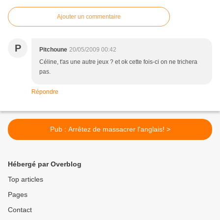
Ajouter un commentaire
P
Pitchoune
20/05/2009 00:42
Céline, t'as une autre jeux ? et ok cette fois-ci on ne trichera
pas.
Répondre
Pub : Arrêtez de massacrer l'anglais! >
Hébergé par Overblog
Top articles
Pages
Contact