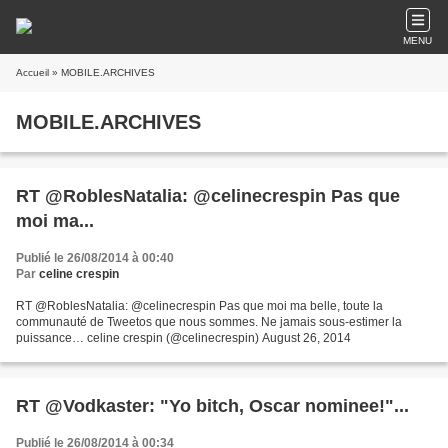
MENU
Accueil
» MOBILE.ARCHIVES
MOBILE.ARCHIVES
RT @RoblesNatalia: @celinecrespin Pas que
moi ma...
Publié le 26/08/2014 à 00:40
Par
celine crespin
RT @RoblesNatalia: @celinecrespin Pas que moi ma belle, toute la
communauté de Tweetos que nous sommes. Ne jamais sous-estimer la
puissance… celine crespin (@celinecrespin) August 26, 2014
RT @Vodkaster: "Yo bitch, Oscar nominee!"...
Publié le 26/08/2014 à 00:34