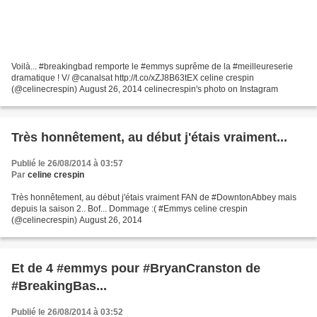
Voilà... #breakingbad remporte le #emmys suprême de la #meilleureserie
dramatique ! V/ @canalsat http://t.co/xZJ8B63tEX celine crespin
(@celinecrespin) August 26, 2014 celinecrespin's photo on Instagram
Très honnêtement, au début j'étais vraiment...
Publié le 26/08/2014 à 03:57
Par
celine crespin
Très honnêtement, au début j'étais vraiment FAN de #DowntonAbbey mais
depuis la saison 2.. Bof... Dommage :( #Emmys celine crespin
(@celinecrespin) August 26, 2014
Et de 4 #emmys pour #BryanCranston de
#BreakingBas...
Publié le 26/08/2014 à 03:52