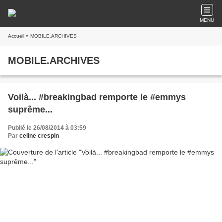
MENU
Accueil
» MOBILE.ARCHIVES
MOBILE.ARCHIVES
Voilà... #breakingbad remporte le #emmys
suprême...
Publié le 26/08/2014 à 03:59
Par
celine crespin