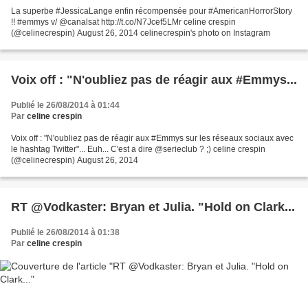
La superbe #JessicaLange enfin récompensée pour #AmericanHorrorStory
!! #emmys v/ @canalsat http://t.co/N7Jcef5LMr celine crespin
(@celinecrespin) August 26, 2014 celinecrespin's photo on Instagram
Voix off : "N'oubliez pas de réagir aux #Emmys...
Publié le 26/08/2014 à 01:44
Par
celine crespin
Voix off : "N'oubliez pas de réagir aux #Emmys sur les réseaux sociaux avec
le hashtag Twitter"... Euh... C'est a dire @serieclub ? ;) celine crespin
(@celinecrespin) August 26, 2014
RT @Vodkaster: Bryan et Julia. "Hold on Clark...
Publié le 26/08/2014 à 01:38
Par
celine crespin