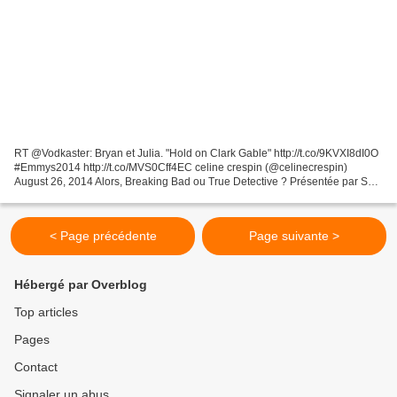
RT @Vodkaster: Bryan et Julia. "Hold on Clark Gable" http://t.co/9KVXI8dI0O
#Emmys2014 http://t.co/MVS0Cff4EC celine crespin (@celinecrespin)
August 26, 2014 Alors, Breaking Bad ou True Detective ? Présentée par Seth
Meyers, ex-Saturday Night Live, la...
< Page précédente
Page suivante >
Hébergé par Overblog
Top articles
Pages
Contact
Signaler un abus